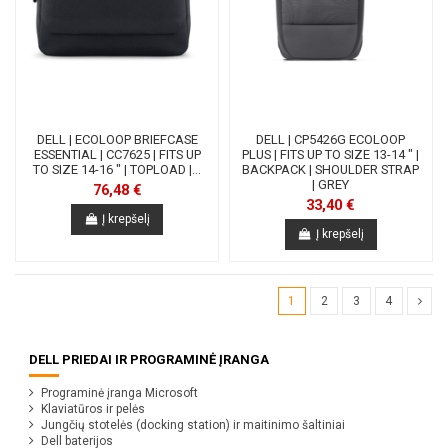
DELL | ECOLOOP BRIEFCASE
DELL | CP5426G ECOLOOP
ESSENTIAL | CC7625 | FITS UP
PLUS | FITS UP TO SIZE 13-14 " |
TO SIZE 14-16 " | TOPLOAD |...
BACKPACK | SHOULDER STRAP
| GREY
76,48 €
33,40 €
Į krepšelį
Į krepšelį
1
2
3
4
DELL PRIEDAI IR PROGRAMINĖ ĮRANGA
Programinė įranga Microsoft
Klaviatūros ir pelės
Jungčių stotelės (docking station) ir maitinimo šaltiniai
Dell baterijos