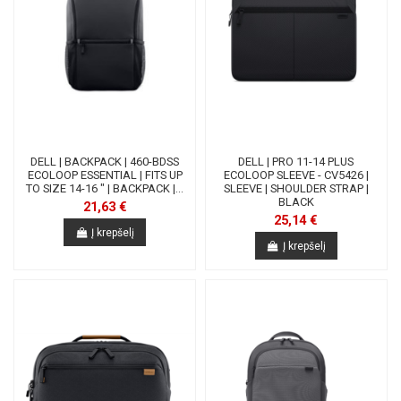
DELL | BACKPACK | 460-BDSS
DELL | PRO 11-14 PLUS
ECOLOOP ESSENTIAL | FITS UP
ECOLOOP SLEEVE - CV5426 |
TO SIZE 14-16 " | BACKPACK |...
SLEEVE | SHOULDER STRAP |
BLACK
21,63 €
25,14 €
Į krepšelį
Į krepšelį