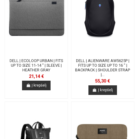
DELL | ECOLOOP URBAN | FITS
DELL | ALIENWARE AW5625P |
UP TO SIZE 11-14 " | SLEEVE |
FITS UP TO SIZE UP TO 16 " |
HEATHER GRAY
BACKPACK | SHOULDER STRAP
|...
21,14 €
55,30 €
Į krepšelį
Į krepšelį