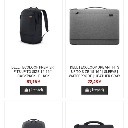
DELL | ECOLOOP PREMIER |
DELL | ECOLOOP URBAN | FITS
FITS UP TO SIZE 14-16 " |
UP TO SIZE 15-16 " | SLEEVE |
BACKPACK | BLACK
WATERPROOF | HEATHER GRAY
81,15 €
22,48 €
Į krepšelį
Į krepšelį