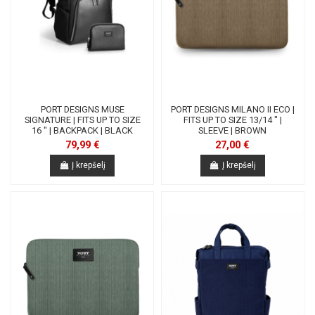
PORT DESIGNS MUSE
PORT DESIGNS MILANO II ECO |
SIGNATURE | FITS UP TO SIZE
FITS UP TO SIZE 13/14 " |
16 " | BACKPACK | BLACK
SLEEVE | BROWN
79,99 €
27,00 €
Į krepšelį
Į krepšelį