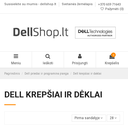
Susisiekite su mumis - dellshop.lt
Svetainės žemėlapis
+370 659 71643
Pažymėti (
0
)
0
Meniu
Ieškoti
Prisijungti
Krepšelis
Pagrindinis
Dell priedai ir programinė įranga
Dell krepšiai ir dėklai
DELL KREPŠIAI IR DĖKLAI
Pirma sandėlyje
28