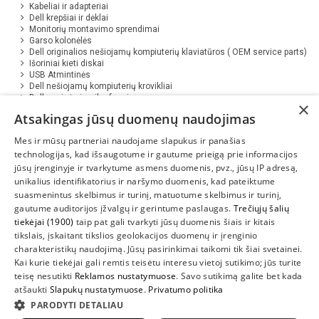
Kabeliai ir adapteriai
Dell krepšiai ir dėklai
Monitorių montavimo sprendimai
Garso kolonėlės
Dell originalios nešiojamų kompiuterių klaviatūros ( OEM service parts)
Išoriniai kieti diskai
USB Atmintinės
Dell nešiojamų kompiuterių krovikliai
Dell ausinės ir mikrofonai
×
Programinė įranga Eset ( Antivirus )
Atsakingas jūsų duomenų naudojimas
Papildomi įrankiai
Mes ir mūsų partneriai naudojame slapukus ir panašias
technologijas, kad išsaugotume ir gautume prieigą prie informacijos
jūsų įrenginyje ir tvarkytume asmens duomenis, pvz., jūsų IP adresą,
unikalius identifikatorius ir naršymo duomenis, kad pateiktume
suasmenintus skelbimus ir turinį, matuotume skelbimus ir turinį,
gautume auditorijos įžvalgų ir gerintume paslaugas.
Trečiųjų šalių
tiekėjai (1900)
taip pat gali tvarkyti jūsų duomenis šiais ir kitais
INFORMACIJA
tikslais, įskaitant tikslios geolokacijos duomenų ir įrenginio
charakteristikų naudojimą. Jūsų pasirinkimai taikomi tik šiai svetainei.
SUSIEKITE
Kai kurie tiekėjai gali remtis teisėtu interesu vietoj sutikimo; jūs turite
teisę nesutikti
Reklamos nustatymuose
. Savo sutikimą galite bet kada
atšaukti
Slapukų nustatymuose
.
Privatumo politika
PARODYTI DETALIAU