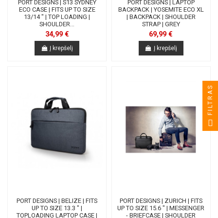
PORT DESIGNS | S13 SYDNEY
PORT DESIGNS | LAPTOP
ECO CASE | FITS UP TO SIZE
BACKPACK | YOSEMITE ECO XL
13/14 " | TOP LOADING |
| BACKPACK | SHOULDER
SHOULDER...
STRAP | GREY
34,99 €
69,99 €
Į krepšelį
Į krepšelį
FILTRAS
PORT DESIGNS | BELIZE | FITS
PORT DESIGNS | ZURICH | FITS
UP TO SIZE 13.3 " |
UP TO SIZE 15.6 " | MESSENGER
TOPLOADING LAPTOP CASE |
- BRIEFCASE | SHOULDER