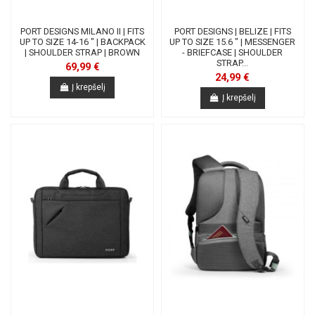
PORT DESIGNS MILANO II | FITS
PORT DESIGNS | BELIZE | FITS
UP TO SIZE 14-16 " | BACKPACK
UP TO SIZE 15.6 " | MESSENGER
| SHOULDER STRAP | BROWN
- BRIEFCASE | SHOULDER
STRAP...
69,99 €
24,99 €
Į krepšelį
Į krepšelį