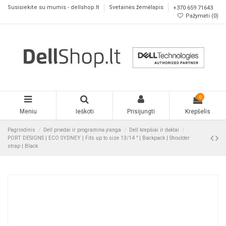
Susisiekite su mumis - dellshop.lt
Svetainės žemėlapis
+370 659 71643
Pažymėti (
0
)
0
Meniu
Ieškoti
Prisijungti
Krepšelis
Pagrindinis
Dell priedai ir programinė įranga
Dell krepšiai ir dėklai
PORT DESIGNS | ECO SYDNEY | Fits up to size 13/14 " | Backpack | Shoulder
strap | Black