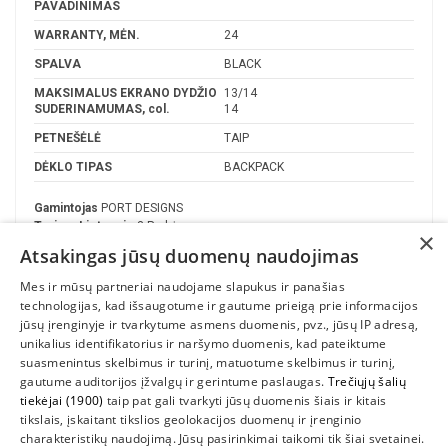
PAVADINIMAS
WARRANTY, MĖN.
24
SPALVA
BLACK
MAKSIMALUS EKRANO DYDŽIO
13/14
SUDERINAMUMAS, col.
14
PETNEŠĖLĖ
TAIP
DĖKLO TIPAS
BACKPACK
Gamintojas
PORT DESIGNS
Turime Lietuvoje
3 Prekės
×
Atsakingas jūsų duomenų naudojimas
Mes ir mūsų partneriai naudojame slapukus ir panašias
technologijas, kad išsaugotume ir gautume prieigą prie informacijos
jūsų įrenginyje ir tvarkytume asmens duomenis, pvz., jūsų IP adresą,
unikalius identifikatorius ir naršymo duomenis, kad pateiktume
suasmenintus skelbimus ir turinį, matuotume skelbimus ir turinį,
gautume auditorijos įžvalgų ir gerintume paslaugas.
Trečiųjų šalių
tiekėjai (1900)
taip pat gali tvarkyti jūsų duomenis šiais ir kitais
INFORMACIJA
tikslais, įskaitant tikslios geolokacijos duomenų ir įrenginio
charakteristikų naudojimą. Jūsų pasirinkimai taikomi tik šiai svetainei.