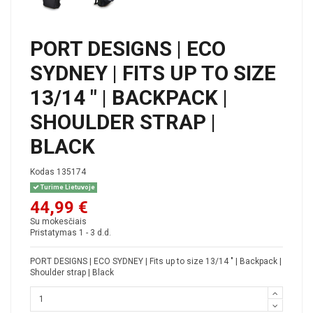
PORT DESIGNS | ECO
SYDNEY | FITS UP TO SIZE
13/14 " | BACKPACK |
SHOULDER STRAP |
BLACK
Kodas
135174
Turime Lietuvoje
44,99 €
Su mokesčiais
Pristatymas 1 - 3 d.d.
PORT DESIGNS | ECO SYDNEY | Fits up to size 13/14 " | Backpack |
Shoulder strap | Black