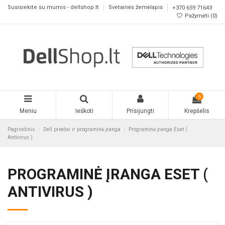
Susisiekite su mumis - dellshop.lt
Svetainės žemėlapis
+370 659 71643
Pažymėti (
0
)
0
Meniu
Ieškoti
Prisijungti
Krepšelis
Pagrindinis
Dell priedai ir programinė įranga
Programinė įranga Eset (
Antivirus )
PROGRAMINĖ ĮRANGA ESET (
ANTIVIRUS )