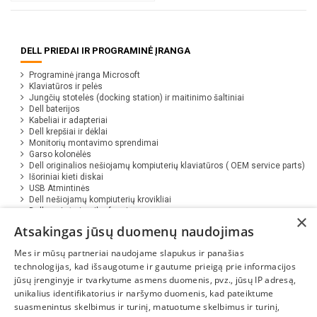
DELL PRIEDAI IR PROGRAMINĖ ĮRANGA
Programinė įranga Microsoft
Klaviatūros ir pelės
Jungčių stotelės (docking station) ir maitinimo šaltiniai
Dell baterijos
Kabeliai ir adapteriai
Dell krepšiai ir dėklai
Monitorių montavimo sprendimai
Garso kolonėlės
Dell originalios nešiojamų kompiuterių klaviatūros ( OEM service parts)
Išoriniai kieti diskai
USB Atmintinės
Dell nešiojamų kompiuterių krovikliai
Dell ausinės ir mikrofonai
×
Programinė įranga Eset ( Antivirus )
Atsakingas jūsų duomenų naudojimas
Papildomi įrankiai
Mes ir mūsų partneriai naudojame slapukus ir panašias
technologijas, kad išsaugotume ir gautume prieigą prie informacijos
jūsų įrenginyje ir tvarkytume asmens duomenis, pvz., jūsų IP adresą,
unikalius identifikatorius ir naršymo duomenis, kad pateiktume
suasmenintus skelbimus ir turinį, matuotume skelbimus ir turinį,