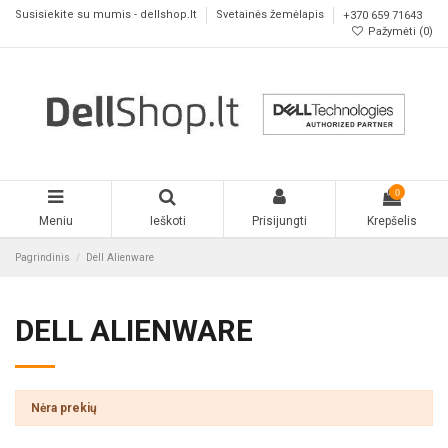
Susisiekite su mumis - dellshop.lt
Svetainės žemėlapis
+370 659 71643
Pažymėti (
0
)
0
Meniu
Ieškoti
Prisijungti
Krepšelis
Pagrindinis
Dell Alienware
DELL ALIENWARE
Nėra prekių