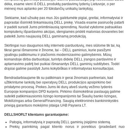
dėka, esame vieni iš DELL produktų pardavimų lyderių Lietuvoje, o per
mėnesį mus aplanko per 20 tūkstančių unikalių lankytojų.
Siekiame, kad užsukę pas mus Jūs galėtumėte pigiai, greitai, informatyviai ir
paprastai išsirinkti tinkamiausią DELL prekę. Visada esame pasiruošę patarti
ir padėti surasti Jums priimtiniausią sprendimą. Nuolat vykdome patrauklias
kompiuterių išpardavimo akcijas, stengiamės pridėti malonias dovanėles bei
pateikti Jums naujausią DELL gaminamą produkciją.
Skirtingai nuo daugumos kitų interneto parduotuvių, mes siūlome tik tai, ką
tikrai gerai išmanome ir žinome, tai – DELL gaminius, kurie pasižymi
ypatingu patikimumu ir plačiomis modernizavimo galimybėmis. Mūsų
komandoje dirba darbuotojai, turintys didelę DELL įrangos pardavimo ir
aptarnavimo patirtį bei puikiai išmanantys DELL gaminių subtilybes. Todėl
drąsiai galime pasiūlyti Jums kokybiškas ir informatyvias konsultacijas.
Bendradarbiaujame tik su patikimais ir gerai žinomais partneriais, kad
užtikrintume lankstų bei operatyvų DELL produkcijos apsipirkimo bei
pristatymo procesą. Prekes Jums iki durų atveš siuntų vežimo lyderės
Europoje kompanijos DPD kurjeris. Pirkimo išsimokėtinai paslaugą galime
suteikti patikimiausiomis lizingo kompanijomis tai Šiaulių banko lizingas,
Mokilizingas arba GeneralFinancing. Saugią elektroninės bankininkystės
prieigą garantuos mokėjimo įstaiga UAB Paysera LT.
DELLSHOP.LT klientams garantuojame:
Patogią, informatyvią ir paprastą DELL gaminių įsigijimo sistemą.
Prekių parinkimą pagal kliento norus ir poreikius (pradedant nuo