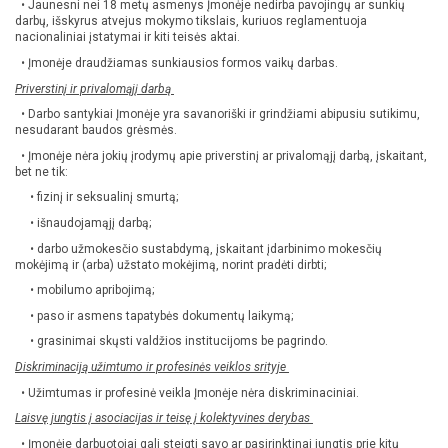
• Jaunesni nei 18 metų asmenys Įmonėje nedirba pavojingų ar sunkių
darbų, išskyrus atvejus mokymo tikslais, kuriuos reglamentuoja
nacionaliniai įstatymai ir kiti teisės aktai.
• Įmonėje draudžiamas sunkiausios formos vaikų darbas.
Priverstinį ir privalomąjį darbą
• Darbo santykiai Įmonėje yra savanoriški ir grindžiami abipusiu sutikimu,
nesudarant baudos grėsmės.
• Įmonėje nėra jokių įrodymų apie priverstinį ar privalomąjį darbą, įskaitant,
bet ne tik:
• fizinį ir seksualinį smurtą;
• išnaudojamąjį darbą;
• darbo užmokesčio sustabdymą, įskaitant įdarbinimo mokesčių
mokėjimą ir (arba) užstato mokėjimą, norint pradėti dirbti;
• mobilumo apribojimą;
• paso ir asmens tapatybės dokumentų laikymą;
• grasinimai skųsti valdžios institucijoms be pagrindo.
Diskriminaciją užimtumo ir profesinės veiklos srityje
• Užimtumas ir profesinė veikla Įmonėje nėra diskriminaciniai.
Laisvę jungtis į asociacijas ir teisę į kolektyvines derybas
• Įmonėje darbuotojai gali steigti savo ar pasirinktinai jungtis prie kitų