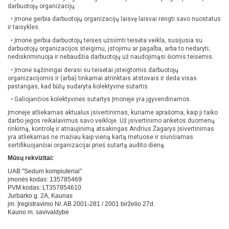
darbuotojų organizacijų.
• Įmonė gerbia darbuotojų organizacijų laisvę laisvai rengti savo nuostatus
ir taisykles.
• Įmonė gerbia darbuotojų teises užsiimti teisėta veikla, susijusia su
darbuotojų organizacijos steigimu, įstojimu ar pagalba, arba to nedaryti;
nediskriminuoja ir nebaudžia darbuotojų už naudojimąsi šiomis teisėmis.
• Įmonė sąžiningai derasi su teisėtai įsteigtomis darbuotojų
organizacijomis ir (arba) tinkamai atrinktais atstovais ir deda visas
pastangas, kad būtų sudaryta kolektyvinė sutartis.
• Galiojančios kolektyvinės sutartys Įmonėje yra įgyvendinamos.
Įmonėje atliekamas aktualus įsivertinimas, kuriame aprašoma, kaip ji taiko
darbo jėgos reikalavimus savo veikloje. Už įsivertinimo anketos duomenų
rinkimą, kontrolę ir atnaujinimą atsakingas Andrius Žagarys Įsivertinimas
yra atliekamas ne mažiau kaip vieną kartą metuose ir siunčiamas
sertifikuojančiai organizacijai prieš sutartą audito dieną.
Mūsų rekvizitai:
UAB "Sedum kompiuteriai"
įmonės kodas: 135785469
PVM kodas: LT357854610
Jurbarko g. 2A, Kaunas
įm. Įregistravimo Nr. AB 2001-281 / 2001 birželio 27d.
Kauno m. savivaldybė