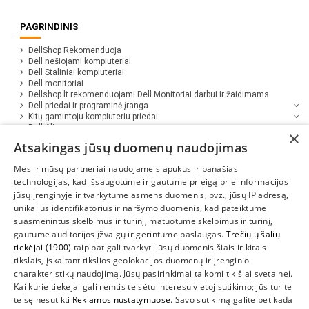
PAGRINDINIS
DellShop Rekomenduoja
Dell nešiojami kompiuteriai
Dell Staliniai kompiuteriai
Dell monitoriai
Dellshop.lt rekomenduojami Dell Monitoriai darbui ir žaidimams
Dell priedai ir programinė įranga
Kitų gamintoju kompiuteriu priedai
Dell Alienware
×
Dell Serveriai
Atsakingas jūsų duomenų naudojimas
Dell nešiojami kompiuteriai - inovacijos efektyviam darbui
Mes ir mūsų partneriai naudojame slapukus ir panašias
technologijas, kad išsaugotume ir gautume prieigą prie informacijos
jūsų įrenginyje ir tvarkytume asmens duomenis, pvz., jūsų IP adresą,
unikalius identifikatorius ir naršymo duomenis, kad pateiktume
suasmenintus skelbimus ir turinį, matuotume skelbimus ir turinį,
gautume auditorijos įžvalgų ir gerintume paslaugas.
Trečiųjų šalių
tiekėjai (1900)
taip pat gali tvarkyti jūsų duomenis šiais ir kitais
INFORMACIJA
tikslais, įskaitant tikslios geolokacijos duomenų ir įrenginio
charakteristikų naudojimą. Jūsų pasirinkimai taikomi tik šiai svetainei.
SUSIEKITE
Kai kurie tiekėjai gali remtis teisėtu interesu vietoj sutikimo; jūs turite
teisę nesutikti
Reklamos nustatymuose
. Savo sutikimą galite bet kada