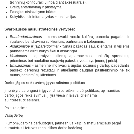
techninių konfigūracijų ir baigiant aksesuarais).
Greitą aptarnavimą ir pristatymą.
Patogius atsiskaitymo būdus.
Kokybiškas ir informatyvias konsultacijas.
Svarbiausios mūsų strateginės vertybės:
Bendradarbiavimas
- mums svarbi verslo kultūra, paremta pagarbiu ir
ilgalaikiu bendravimu su klientais, partneriais ir kolegomis.
Atsakomybė ir įsipareigojimai
- tvirtas pažadas sau, klientams ir visiems
partneriams dirbti kokybiškai ir atsakingai.
Veiklumas
- operatyvus klientų aptarnavimas, lanksčių sprendimų
priėmimas bei nuolatinė naujovių paieška, vedantys įmonę į priekį.
Entuziazmas
- asmenine motyvacija grįstas požiūris į darbą, padedantis
pasiekti geresnių rezultatų ir atnešantis daugiau pasitenkinimo ne tik
mums, bet ir mūsų klientams.
Darbo jėgos reikalavimų įgyvendinimo politikos
Įmonė yra parengusi ir įgyvendina pareiškimą dėl politikos, apimančios
darbo jėgos reikalavimus, ji yra vieša ir laisvai prieinama
suinteresuotiesiems.
Politika apima:
Vaikų darbą
• Įmonė įdarbina darbuotojus, jaunesnius kaip 15 metų amžiaus pagal
numatytus Lietuvos respublikos darbo kodeksą.