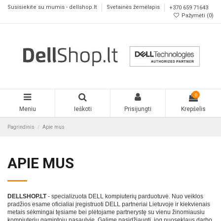
Susisiekite su mumis - dellshop.lt
Svetainės žemėlapis
+370 659 71643
Pažymėti (
0
)
0
Meniu
Ieškoti
Prisijungti
Krepšelis
Pagrindinis
Apie mus
APIE MUS
DELLSHOP.LT
- specializuota DELL kompiuterių parduotuvė. Nuo veiklos
pradžios esame oficialiai įregistruoti DELL partneriai Lietuvoje
ir kiekvienais
metais sėkmingai tęsiame bei plėtojame partnerystę su vienu žinomiausiu
kompiuterių gamintoju pasaulyje. Galime pasidžiaugti, jog nuoseklaus darbo