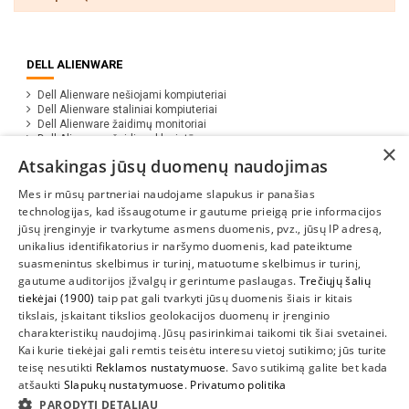
DELL ALIENWARE
Dell Alienware nešiojami kompiuteriai
Dell Alienware staliniai kompiuteriai
Dell Alienware žaidimų monitoriai
Dell Alienware žaidimų klaviatūros
×
Dell Alienware žaidimų pelės
Atsakingas jūsų duomenų naudojimas
Dell Alienware atributika (apranga)
Mes ir mūsų partneriai naudojame slapukus ir panašias
technologijas, kad išsaugotume ir gautume prieigą prie informacijos
jūsų įrenginyje ir tvarkytume asmens duomenis, pvz., jūsų IP adresą,
unikalius identifikatorius ir naršymo duomenis, kad pateiktume
suasmenintus skelbimus ir turinį, matuotume skelbimus ir turinį,
gautume auditorijos įžvalgų ir gerintume paslaugas.
Trečiųjų šalių
tiekėjai (1900)
taip pat gali tvarkyti jūsų duomenis šiais ir kitais
INFORMACIJA
tikslais, įskaitant tikslios geolokacijos duomenų ir įrenginio
charakteristikų naudojimą. Jūsų pasirinkimai taikomi tik šiai svetainei.
SUSIEKITE
Kai kurie tiekėjai gali remtis teisėtu interesu vietoj sutikimo; jūs turite
teisę nesutikti
Reklamos nustatymuose
. Savo sutikimą galite bet kada
atšaukti
Slapukų nustatymuose
.
Privatumo politika
PARODYTI DETALIAU