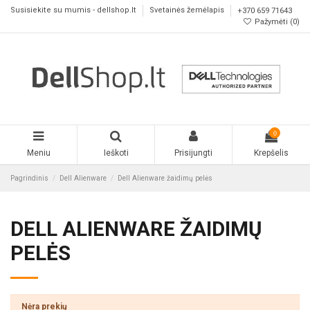
Susisiekite su mumis - dellshop.lt
Svetainės žemėlapis
+370 659 71643
Pažymėti (
0
)
0
Meniu
Ieškoti
Prisijungti
Krepšelis
Pagrindinis
Dell Alienware
Dell Alienware žaidimų pelės
DELL ALIENWARE ŽAIDIMŲ
PELĖS
Nėra prekių