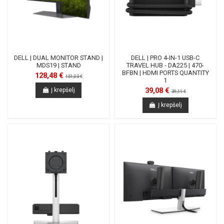
DELL | DUAL MONITOR STAND |
DELL | PRO 4-IN-1 USB-C
MDS19 | STAND
TRAVEL HUB - DA225 | 470-
BFBN | HDMI PORTS QUANTITY
128,48 €
151,03 €
1
39,08 €
Į krepšelį
39,11 €
Į krepšelį