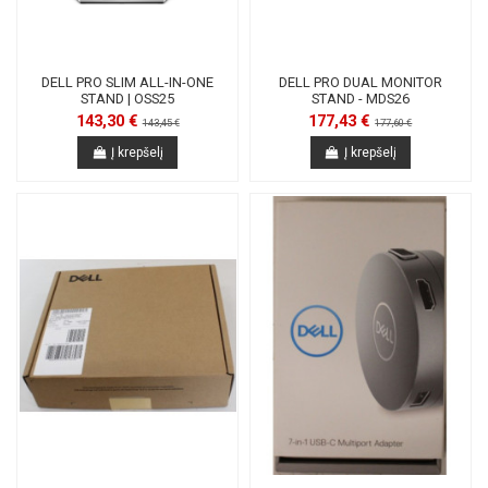
DELL PRO SLIM ALL-IN-ONE
DELL PRO DUAL MONITOR
STAND | OSS25
STAND - MDS26
143,30 €
177,43 €
143,45 €
177,60 €
Į krepšelį
Į krepšelį