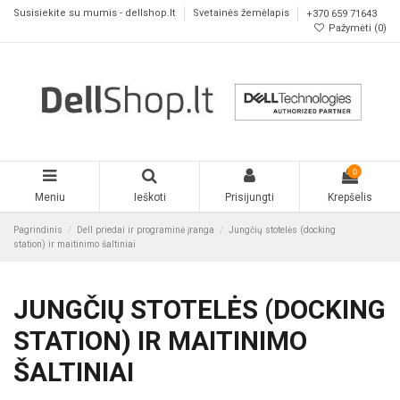
Susisiekite su mumis - dellshop.lt
Svetainės žemėlapis
+370 659 71643
Pažymėti (
0
)
0
Meniu
Ieškoti
Prisijungti
Krepšelis
Pagrindinis
Dell priedai ir programinė įranga
Jungčių stotelės (docking
station) ir maitinimo šaltiniai
JUNGČIŲ STOTELĖS (DOCKING
STATION) IR MAITINIMO
ŠALTINIAI