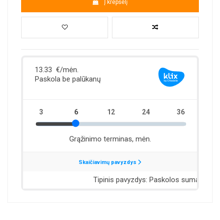
Į krepšelį