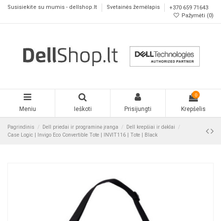
Susisiekite su mumis - dellshop.lt
Svetainės žemėlapis
+370 659 71643
Pažymėti (
0
)
0
Meniu
Ieškoti
Prisijungti
Krepšelis
Pagrindinis
Dell priedai ir programinė įranga
Dell krepšiai ir dėklai
Case Logic | Invigo Eco Convertible Tote | INVIT116 | Tote | Black