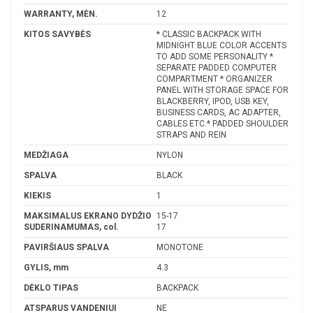
WARRANTY, MĖN.
12
KITOS SAVYBĖS
* CLASSIC BACKPACK WITH
MIDNIGHT BLUE COLOR ACCENTS
TO ADD SOME PERSONALITY *
SEPARATE PADDED COMPUTER
COMPARTMENT * ORGANIZER
PANEL WITH STORAGE SPACE FOR
BLACKBERRY, IPOD, USB KEY,
BUSINESS CARDS, AC ADAPTER,
CABLES ETC.* PADDED SHOULDER
STRAPS AND REIN
MEDŽIAGA
NYLON
SPALVA
BLACK
KIEKIS
1
MAKSIMALUS EKRANO DYDŽIO
15-17
SUDERINAMUMAS, col.
17
PAVIRŠIAUS SPALVA
MONOTONE
GYLIS, mm
4.3
DĖKLO TIPAS
BACKPACK
ATSPARUS VANDENIUI
NE