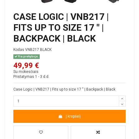
CASE LOGIC | VNB217 |
FITS UP TO SIZE 17 " |
BACKPACK | BLACK
Kodas
VNB217 BLACK
Yra prekyboje.
49,99 €
Su mokesčiais
Pristatymas 1 - 3 d.d.
Case Logic | VNB217 | Fits up to size 17 " | Backpack | Black
Į krepšelį