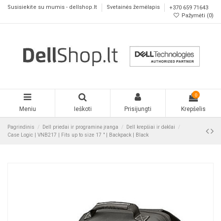
Susisiekite su mumis - dellshop.lt
Svetainės žemėlapis
+370 659 71643
Pažymėti (
0
)
0
Meniu
Ieškoti
Prisijungti
Krepšelis
Pagrindinis
Dell priedai ir programinė įranga
Dell krepšiai ir dėklai
Case Logic | VNB217 | Fits up to size 17 " | Backpack | Black