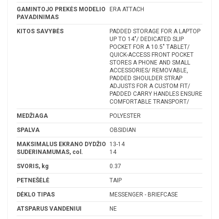
GAMINTOJO PREKĖS MODELIO
ERA ATTACH
PAVADINIMAS
KITOS SAVYBĖS
PADDED STORAGE FOR A LAPTOP
UP TO 14"/ DEDICATED SLIP
POCKET FOR A 10.5" TABLET/
QUICK-ACCESS FRONT POCKET
STORES A PHONE AND SMALL
ACCESSORIES/ REMOVABLE,
PADDED SHOULDER STRAP
ADJUSTS FOR A CUSTOM FIT/
PADDED CARRY HANDLES ENSURE
COMFORTABLE TRANSPORT/
MEDŽIAGA
POLYESTER
SPALVA
OBSIDIAN
MAKSIMALUS EKRANO DYDŽIO
13-14
SUDERINAMUMAS, col.
14
SVORIS, kg
0.37
PETNEŠĖLĖ
TAIP
DĖKLO TIPAS
MESSENGER - BRIEFCASE
ATSPARUS VANDENIUI
NE