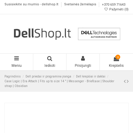
Susisiekite su mumis - dellshop.lt
Svetainės žemėlapis
+370 659 71643
Pažymėti (
0
)
0
Meniu
Ieškoti
Prisijungti
Krepšelis
Pagrindinis
Dell priedai ir programinė įranga
Dell krepšiai ir dėklai
Case Logic | Era Attach | Fits up to size 14 " | Messenger - Briefcase | Shoulder
strap | Obsidian