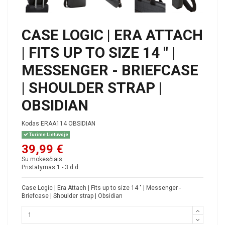
CASE LOGIC | ERA ATTACH
| FITS UP TO SIZE 14 " |
MESSENGER - BRIEFCASE
| SHOULDER STRAP |
OBSIDIAN
Kodas
ERAA114 OBSIDIAN
Turime Lietuvoje
39,99 €
Su mokesčiais
Pristatymas 1 - 3 d.d.
Case Logic | Era Attach | Fits up to size 14 " | Messenger -
Briefcase | Shoulder strap | Obsidian