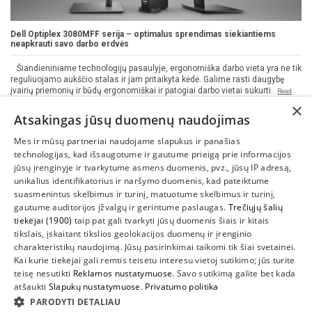
Dell Optiplex 3080MFF serija – optimalus sprendimas siekiantiems
neapkrauti savo darbo erdvės
Šiandieniniame technologijų pasaulyje, ergonomiška darbo vieta yra ne tik
reguliuojamo aukščio stalas ir jam pritaikyta kėdė. Galime rasti daugybę
įvairių priemonių ir būdų ergonomiškai ir patogiai darbo vietai sukurti.
Read
more
×
Atsakingas jūsų duomenų naudojimas
2021-01-19, 17:08
Naujienos
19830 views
Mes ir mūsų partneriai naudojame slapukus ir panašias
technologijas, kad išsaugotume ir gautume prieigą prie informacijos
jūsų įrenginyje ir tvarkytume asmens duomenis, pvz., jūsų IP adresą,
unikalius identifikatorius ir naršymo duomenis, kad pateiktume
suasmenintus skelbimus ir turinį, matuotume skelbimus ir turinį,
gautume auditorijos įžvalgų ir gerintume paslaugas.
Trečiųjų šalių
tiekėjai (1900)
taip pat gali tvarkyti jūsų duomenis šiais ir kitais
INFORMACIJA
tikslais, įskaitant tikslios geolokacijos duomenų ir įrenginio
charakteristikų naudojimą. Jūsų pasirinkimai taikomi tik šiai svetainei.
SUSIEKITE
Kai kurie tiekėjai gali remtis teisėtu interesu vietoj sutikimo; jūs turite
teisę nesutikti
Reklamos nustatymuose
. Savo sutikimą galite bet kada
atšaukti
Slapukų nustatymuose
.
Privatumo politika
PARODYTI DETALIAU