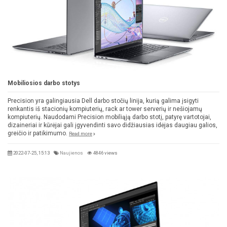
Mobiliosios darbo stotys
Precision yra galingiausia Dell darbo stočių linija, kurią galima įsigyti
renkantis iš stacionių kompiuterių, rack ar tower serverių ir nešiojamų
kompiuterių. Naudodami Precision mobiliąją darbo stotį, patyrę vartotojai,
dizaineriai ir kūrėjai gali įgyvendinti savo didžiausias idėjas daugiau galios,
greičio ir patikimumo.
Read more
2022-07-25, 15:13
Naujienos
4846 views