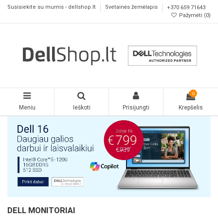
Susisiekite su mumis - dellshop.lt
Svetainės žemėlapis
+370 659 71643
Pažymėti (
0
)
0
Meniu
Ieškoti
Prisijungti
Krepšelis
DELL MONITORIAI