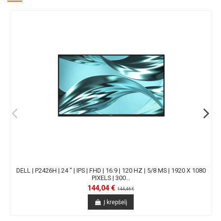
DELL | P2426H | 24 " | IPS | FHD | 16:9 | 120 HZ | 5/8 MS | 1920 X 1080
PIXELS | 300...
144,04 €
144,46 €
Į krepšelį