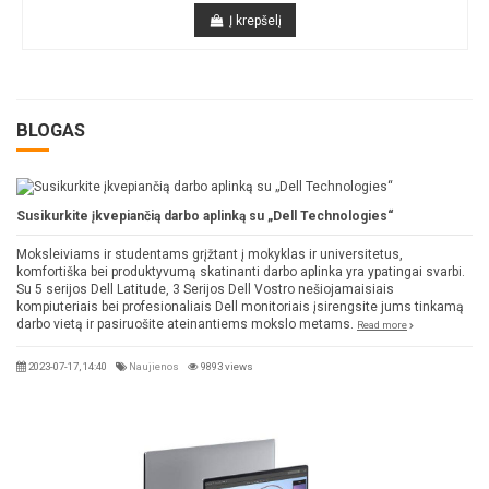
Į krepšelį
BLOGAS
Susikurkite įkvepiančią darbo aplinką su „Dell Technologies“
Moksleiviams ir studentams grįžtant į mokyklas ir universitetus,
komfortiška bei produktyvumą skatinanti darbo aplinka yra ypatingai svarbi.
Su 5 serijos Dell Latitude, 3 Serijos Dell Vostro nešiojamaisiais
kompiuteriais bei profesionaliais Dell monitoriais įsirengsite jums tinkamą
darbo vietą ir pasiruošite ateinantiems mokslo metams.
Read more
2023-07-17, 14:40
Naujienos
9893 views