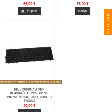
56,00 €
55,00 €
Į krepšelį
Rodyti
FILTRAS
Užsakoma. Pristatymo laikas tikslinamas užsakant.
DELL ORIGINALI OEM
KLAVIATŪRA JYP58 KPP2C
INSPIRON 354X , 355X, VOSTRO
ENG/US
49,00 €