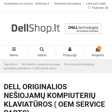
Susisiekite su mumis - dellshop.lt
Svetainės žemėlapis
+370 659 71643
Pažymėti (
0
)
0
Meniu
Ieškoti
Prisijungti
Krepšelis
Pagrindinis
Dell priedai ir programinė įranga
Dell originalios nešiojamų
kompiuterių klaviatūros ( OEM service parts)
DELL ORIGINALIOS
NEŠIOJAMŲ KOMPIUTERIŲ
KLAVIATŪROS ( OEM SERVICE