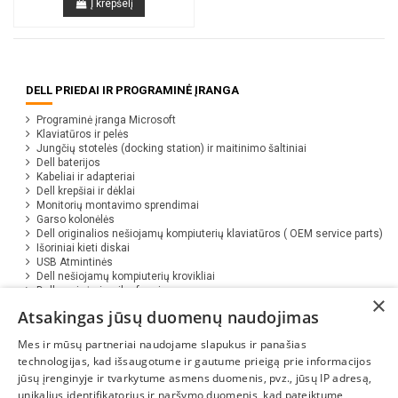
Į krepšelį
DELL PRIEDAI IR PROGRAMINĖ ĮRANGA
Programinė įranga Microsoft
Klaviatūros ir pelės
Jungčių stotelės (docking station) ir maitinimo šaltiniai
Dell baterijos
Kabeliai ir adapteriai
Dell krepšiai ir dėklai
Monitorių montavimo sprendimai
Garso kolonėlės
Dell originalios nešiojamų kompiuterių klaviatūros ( OEM service parts)
Išoriniai kieti diskai
USB Atmintinės
Dell nešiojamų kompiuterių krovikliai
Dell ausinės ir mikrofonai
×
Programinė įranga Eset ( Antivirus )
Atsakingas jūsų duomenų naudojimas
Papildomi įrankiai
Mes ir mūsų partneriai naudojame slapukus ir panašias
technologijas, kad išsaugotume ir gautume prieigą prie informacijos
jūsų įrenginyje ir tvarkytume asmens duomenis, pvz., jūsų IP adresą,
unikalius identifikatorius ir naršymo duomenis, kad pateiktume