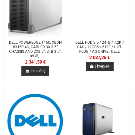
DELL POWEREDGE T160, XEON
DELL HDD 3.5 / 24TB / 7.2K /
6315P 4C, CABLED 3X 3.5"
SAS / 12GBS / 512E / HOT-
CHASSIS AND 2X2.5", 2TB 3.5",
PLUG / AG DRIVE | DELL
16GB,...
2 087,25 €
2 341,59 €
Į krepšelį
Į krepšelį