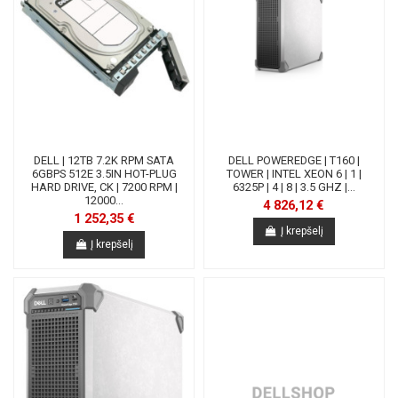
DELL | 12TB 7.2K RPM SATA
DELL POWEREDGE | T160 |
6GBPS 512E 3.5IN HOT-PLUG
TOWER | INTEL XEON 6 | 1 |
HARD DRIVE, CK | 7200 RPM |
6325P | 4 | 8 | 3.5 GHZ |...
12000...
4 826,12 €
1 252,35 €
Į krepšelį
Į krepšelį