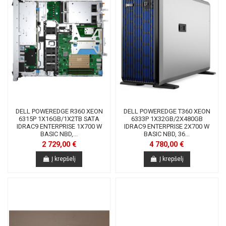
DELL POWEREDGE R360 XEON
DELL POWEREDGE T360 XEON
6315P 1X16GB/1X2TB SATA
6333P 1X32GB/2X480GB
IDRAC9 ENTERPRISE 1X700 W
IDRAC9 ENTERPRISE 2X700 W
BASIC NBD,...
BASIC NBD, 36...
2 729,00 €
4 780,00 €
Į krepšelį
Į krepšelį