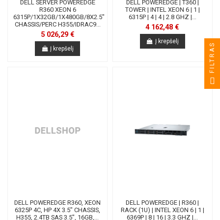
DELL SERVER POWEREDGE
DELL POWEREDGE | T360 |
R360 XEON 6
TOWER | INTEL XEON 6 | 1 |
6315P/1X32GB/1X480GB/8X2.5"
6315P | 4 | 4 | 2.8 GHZ |...
CHASSIS/PERC H355/IDRAC9...
4 162,48 €
5 026,29 €
Į krepšelį
FILTRAS
Į krepšelį
DELL POWEREDGE R360, XEON
DELL POWEREDGE | R360 |
6325P 4C, HP 4X 3.5" CHASSIS,
RACK (1U) | INTEL XEON 6 | 1 |
H355, 2.4TB SAS 3.5", 16GB,...
6369P | 8 | 16 | 3.3 GHZ |...