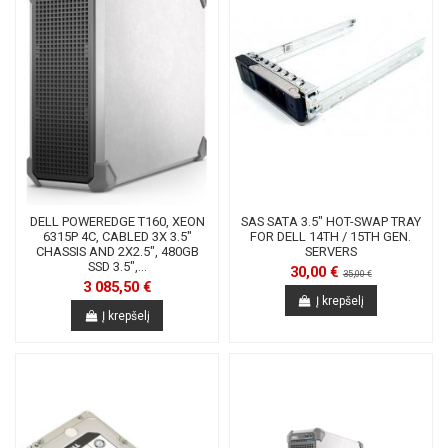
DELL POWEREDGE T160, XEON
SAS SATA 3.5" HOT-SWAP TRAY
6315P 4C, CABLED 3X 3.5"
FOR DELL 14TH / 15TH GEN.
CHASSIS AND 2X2.5", 480GB
SERVERS
SSD 3.5",...
30,00 €
35,00 €
3 085,50 €
Į krepšelį
Į krepšelį