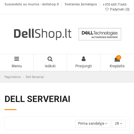
Susisiekite su mumis - dellshop.lt
Svetainės žemėlapis
+370 659 71643
Pažymėti (
0
)
0
Meniu
Ieškoti
Prisijungti
Krepšelis
Pagrindinis
Dell Serveriai
DELL SERVERIAI
Pirma sandėlyje
28