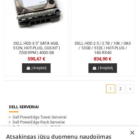
DELL HDD 3.5" SATA 6GB,
DELL HDD 2.5 / 2.TB / 10K / SAS
512N, HOT-PLUG, CUS KIT |
/ 12GB / 512E / HOT-PLUG /
7200 RPM | 4000 GB
14G RX40
590,47 €
834,90 €
Į krepšelį
Į krepšelį
1
2
DELL SERVERIAI
Dell PowerEdge Tower Serveriai
Dell PowerEdge Rack Serveriai
Dell serveriu atmintis (RAM)
×
Dell serverių komponentai
Atsakingas jūsų duomenų naudojimas
Programinė įranga ( Server OS, CAL's)