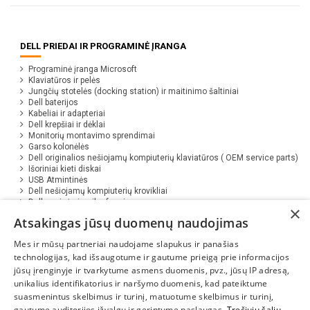
DELL PRIEDAI IR PROGRAMINĖ ĮRANGA
Programinė įranga Microsoft
Klaviatūros ir pelės
Jungčių stotelės (docking station) ir maitinimo šaltiniai
Dell baterijos
Kabeliai ir adapteriai
Dell krepšiai ir dėklai
Monitorių montavimo sprendimai
Garso kolonėlės
Dell originalios nešiojamų kompiuterių klaviatūros ( OEM service parts)
Išoriniai kieti diskai
USB Atmintinės
Dell nešiojamų kompiuterių krovikliai
Dell ausinės ir mikrofonai
×
Programinė įranga Eset ( Antivirus )
Atsakingas jūsų duomenų naudojimas
Papildomi įrankiai
Mes ir mūsų partneriai naudojame slapukus ir panašias
technologijas, kad išsaugotume ir gautume prieigą prie informacijos
jūsų įrenginyje ir tvarkytume asmens duomenis, pvz., jūsų IP adresą,
unikalius identifikatorius ir naršymo duomenis, kad pateiktume
suasmenintus skelbimus ir turinį, matuotume skelbimus ir turinį,
gautume auditorijos įžvalgų ir gerintume paslaugas.
Trečiųjų šalių