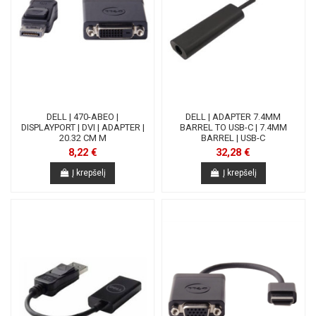
DELL | 470-ABEO |
DELL | ADAPTER 7.4MM
DISPLAYPORT | DVI | ADAPTER |
BARREL TO USB-C | 7.4MM
20.32 CM M
BARREL | USB-C
8,22 €
32,28 €
Į krepšelį
Į krepšelį