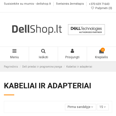
Susisiekite su mumis - dellshop.lt
Svetainės žemėlapis
+370 659 71643
Pažymėti (
0
)
0
Meniu
Ieškoti
Prisijungti
Krepšelis
Pagrindinis
Dell priedai ir programinė įranga
Kabeliai ir adapteriai
KABELIAI IR ADAPTERIAI
Pirma sandėlyje
15