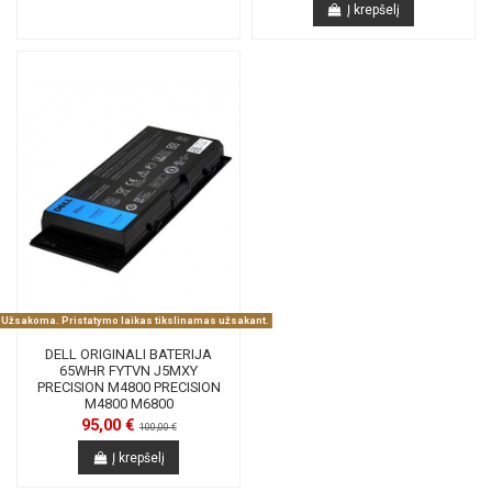
Į krepšelį
Užsakoma. Pristatymo laikas tikslinamas užsakant.
DELL ORIGINALI BATERIJA
65WHR FYTVN J5MXY
PRECISION M4800 PRECISION
M4800 M6800
95,00 €
100,00 €
Į krepšelį