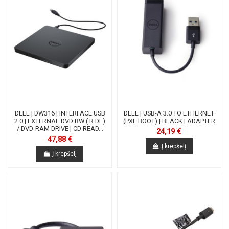
DELL | DW316 | INTERFACE USB
DELL | USB-A 3.0 TO ETHERNET
2.0 | EXTERNAL DVD RW ( R DL)
(PXE BOOT) | BLACK | ADAPTER
/ DVD-RAM DRIVE | CD READ...
24,19 €
47,88 €
Į krepšelį
Į krepšelį