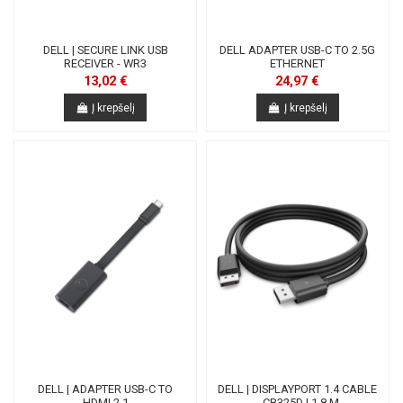
DELL | SECURE LINK USB
DELL ADAPTER USB-C TO 2.5G
RECEIVER - WR3
ETHERNET
13,02 €
24,97 €
Į krepšelį
Į krepšelį
DELL | ADAPTER USB-C TO
DELL | DISPLAYPORT 1.4 CABLE
HDMI 2.1
- CB325D | 1.8 M