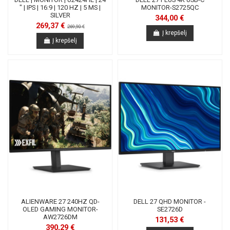
" | IPS | 16:9 | 120 HZ | 5 MS |
MONITOR-S2725QC
SILVER
344,00 €
269,37 €
269,90 €
Į krepšelį
Į krepšelį
ALIENWARE 27 240HZ QD-
DELL 27 QHD MONITOR -
OLED GAMING MONITOR-
SE2726D
AW2726DM
131,53 €
390,29 €