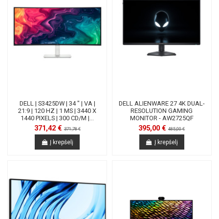
DELL | S3425DW | 34 " | VA |
DELL ALIENWARE 27 4K DUAL-
21:9 | 120 HZ | 1 MS | 3440 X
RESOLUTION GAMING
1440 PIXELS | 300 CD/M |...
MONITOR - AW2725QF
371,42 €
395,00 €
371,78 €
485,00 €
Į krepšelį
Į krepšelį