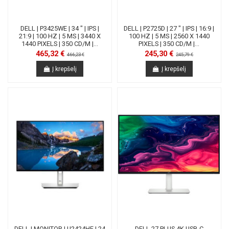
DELL | P3425WE | 34 " | IPS |
DELL | P2725D | 27 " | IPS | 16:9 |
21:9 | 100 HZ | 5 MS | 3440 X
100 HZ | 5 MS | 2560 X 1440
1440 PIXELS | 350 CD/M |...
PIXELS | 350 CD/M |...
465,32 €
245,30 €
466,23 €
245,79 €
Į krepšelį
Į krepšelį
DELL | MONITOR | U2424HE | 24
DELL 27 PLUS 4K USB-C