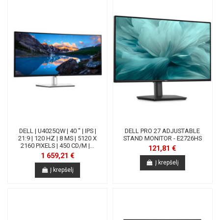
DELL | U4025QW | 40 " | IPS |
DELL PRO 27 ADJUSTABLE
21:9 | 120 HZ | 8 MS | 5120 X
STAND MONITOR - E2726HS
2160 PIXELS | 450 CD/M |...
121,81 €
1 659,21 €
Į krepšelį
Į krepšelį