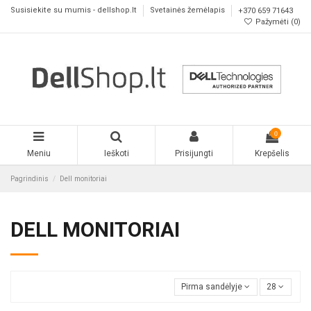
Susisiekite su mumis - dellshop.lt
Svetainės žemėlapis
+370 659 71643
Pažymėti (
0
)
0
Meniu
Ieškoti
Prisijungti
Krepšelis
Pagrindinis
Dell monitoriai
DELL MONITORIAI
Pirma sandėlyje
28