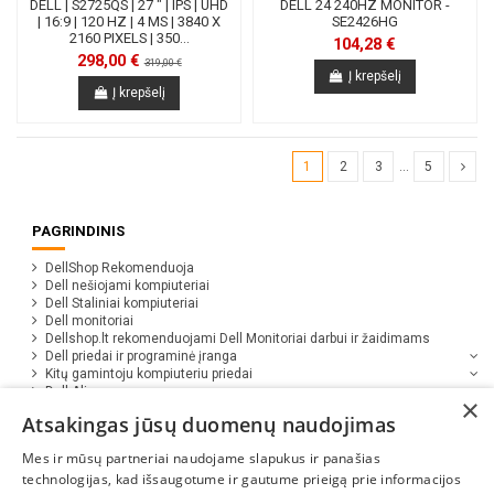
DELL | S2725QS | 27 " | IPS | UHD
DELL 24 240HZ MONITOR -
| 16:9 | 120 HZ | 4 MS | 3840 X
SE2426HG
2160 PIXELS | 350...
104,28 €
298,00 €
319,00 €
Į krepšelį
Į krepšelį
1
2
3
…
5
PAGRINDINIS
DellShop Rekomenduoja
Dell nešiojami kompiuteriai
Dell Staliniai kompiuteriai
Dell monitoriai
Dellshop.lt rekomenduojami Dell Monitoriai darbui ir žaidimams
Dell priedai ir programinė įranga
Kitų gamintoju kompiuteriu priedai
Dell Alienware
×
Dell Serveriai
Atsakingas jūsų duomenų naudojimas
Dell nešiojami kompiuteriai - inovacijos efektyviam darbui
Mes ir mūsų partneriai naudojame slapukus ir panašias
technologijas, kad išsaugotume ir gautume prieigą prie informacijos