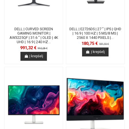
DELL | CURVED SCREEN
DELL | E2726DS | 27 " | IPS | QHD
GAMING MONITOR |
| 16:9 | 100 HZ | 5 MS/8 MS |
AW3225QF | 31.6 " | OLED | 4K
2560 X 1440 PIXELS |...
UHD | 16:9 | 240 HZ...
180,75 €
181,10 €
991,32 €
992,28 €
Į krepšelį
Į krepšelį