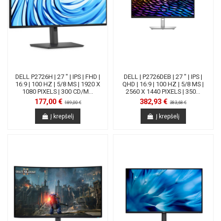
DELL P2726H | 27 " | IPS | FHD |
DELL | P2726DEB | 27 " | IPS |
16:9 | 100 HZ | 5/8 MS | 1920 X
QHD | 16:9 | 100 HZ | 5/8 MS |
1080 PIXELS | 300 CD/M...
2560 X 1440 PIXELS | 350...
177,00 €
382,93 €
189,00 €
383,68 €
Į krepšelį
Į krepšelį