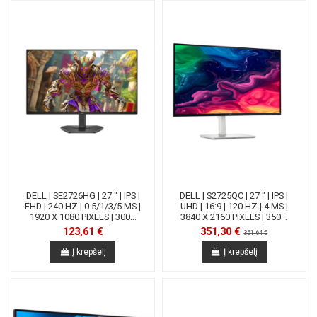
DELL | SE2726HG | 27 " | IPS |
DELL | S2725QC | 27 " | IPS |
FHD | 240 HZ | 0.5/1/3/5 MS |
UHD | 16:9 | 120 HZ | 4 MS |
1920 X 1080 PIXELS | 300...
3840 X 2160 PIXELS | 350...
123,61 €
351,30 €
351,64 €
Į krepšelį
Į krepšelį