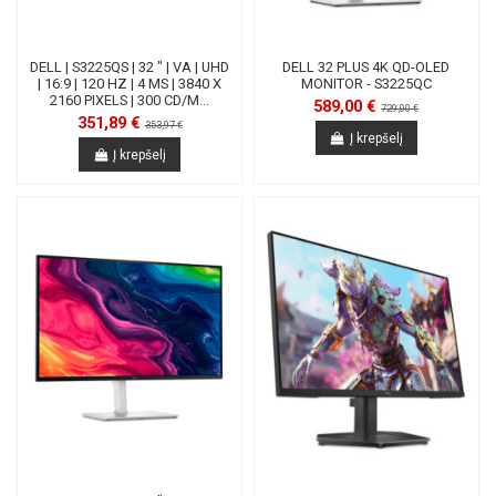
DELL | S3225QS | 32 " | VA | UHD
DELL 32 PLUS 4K QD-OLED
| 16:9 | 120 HZ | 4 MS | 3840 X
MONITOR - S3225QC
2160 PIXELS | 300 CD/M...
589,00 €
729,00 €
351,89 €
353,97 €
Į krepšelį
Į krepšelį