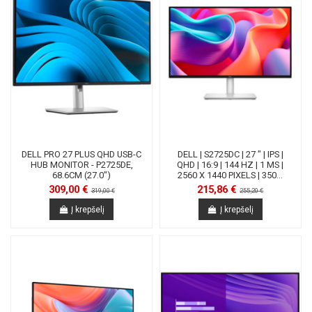
DELL PRO 27 PLUS QHD USB-C
DELL | S2725DC | 27 " | IPS |
HUB MONITOR - P2725DE,
QHD | 16:9 | 144 HZ | 1 MS |
68.6CM (27.0")
2560 X 1440 PIXELS | 350...
309,00 €
215,86 €
319,00 €
255,20 €
Į krepšelį
Į krepšelį