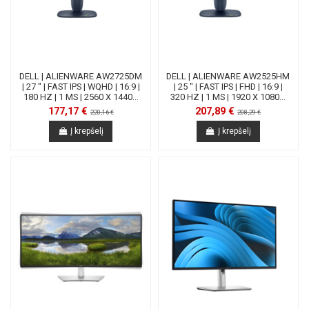
DELL | ALIENWARE AW2725DM
DELL | ALIENWARE AW2525HM
| 27 " | FAST IPS | WQHD | 16:9 |
| 25 " | FAST IPS | FHD | 16:9 |
180 HZ | 1 MS | 2560 X 1440...
320 HZ | 1 MS | 1920 X 1080...
177,17 €
207,89 €
220,16 €
208,29 €
Į krepšelį
Į krepšelį