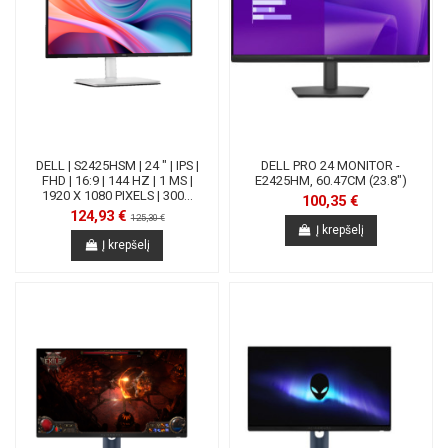
DELL | S2425HSM | 24 " | IPS |
DELL PRO 24 MONITOR -
FHD | 16:9 | 144 HZ | 1 MS |
E2425HM, 60.47CM (23.8")
1920 X 1080 PIXELS | 300...
100,35 €
124,93 €
125,30 €
Į krepšelį
Į krepšelį