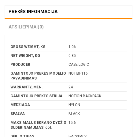
PREKĖS INFORMACIJA
ATSILIEPIMAI
(0)
GROSS WEIGHT, KG
1.06
NET WEIGHT, KG
0.85
PRODUCER
CASE LOGIC
GAMINTOJO PREKĖS MODELIO
NOTIBP116
PAVADINIMAS
WARRANTY, MĖN.
24
GAMINTOJO PREKĖS SERIJA
NOTION BACKPACK
MEDŽIAGA
NYLON
SPALVA
BLACK
MAKSIMALUS EKRANO DYDŽIO
15.6
SUDERINAMUMAS, col.
DĖKLO TIPAS
BACKPACK