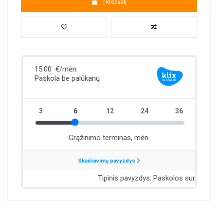
Į krepšelį