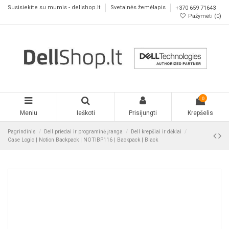
Susisiekite su mumis - dellshop.lt
Svetainės žemėlapis
+370 659 71643
Pažymėti (
0
)
0
Meniu
Ieškoti
Prisijungti
Krepšelis
Pagrindinis
Dell priedai ir programinė įranga
Dell krepšiai ir dėklai
Case Logic | Notion Backpack | NOTIBP116 | Backpack | Black