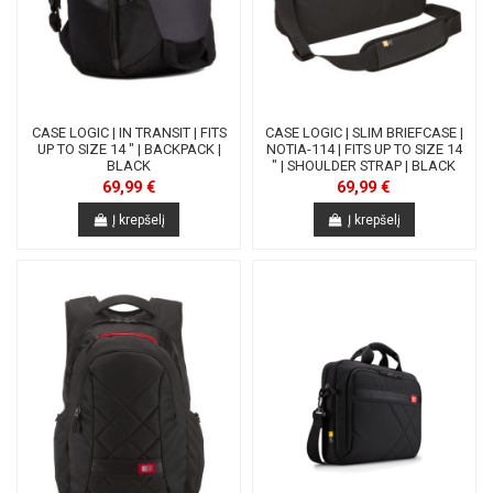
CASE LOGIC | IN TRANSIT | FITS
CASE LOGIC | SLIM BRIEFCASE |
UP TO SIZE 14 " | BACKPACK |
NOTIA-114 | FITS UP TO SIZE 14
BLACK
" | SHOULDER STRAP | BLACK
69,99 €
69,99 €
Į krepšelį
Į krepšelį