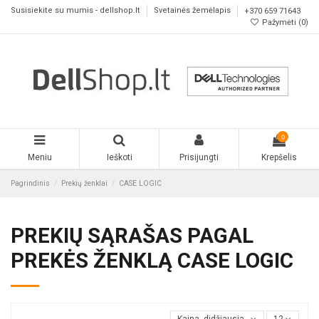
Susisiekite su mumis - dellshop.lt
Svetainės žemėlapis
+370 659 71643
Pažymėti (
0
)
0
Meniu
Ieškoti
Prisijungti
Krepšelis
Pagrindinis
Prekių ženklai
CASE LOGIC
PREKIŲ SĄRAŠAS PAGAL
PREKĖS ŽENKLĄ CASE LOGIC