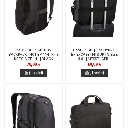
CASE LOGIC | NOTION
CASE LOGIC | ERA HYBRID
BACKPACK | NOTIBP-114 | FITS
BRIEFCASE | FITS UP TO SIZE
UP TO SIZE 14 " | BLACK
15.6 " | MESSENGER -...
79,99 €
69,99 €
Į krepšelį
Į krepšelį