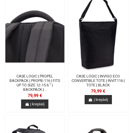
CASE LOGIC | PROPEL
CASE LOGIC | INVIGO ECO
BACKPACK | PROPB-116 | FITS
CONVERTIBLE TOTE | INVIT116 |
UP TO SIZE 12-15.6 " |
TOTE | BLACK
BACKPACK |...
79,99 €
79,99 €
Į krepšelį
Į krepšelį