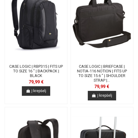
CASE LOGIC | RBP315 | FITS UP
CASE LOGIC | BRIEFCASE |
TO SIZE 16 " | BACKPACK |
NOTIA-116 NOTION | FITS UP
BLACK
TO SIZE 15.6 " | SHOULDER
STRAP |...
79,99 €
79,99 €
Į krepšelį
Į krepšelį