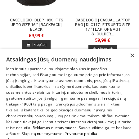
CASE LOGIC | DLBP116K | FITS
CASE LOGIC | CASUAL LAPTOP
UP TO SIZE 16 " | BACKPACK |
BAG | DLC117 | FITS UP TO SIZE
BLACK
17 " | LAPTOP BAG |
SHOULDER...
59,99 €
59,99 €
Į krepšelį
Į krepšelį
×
Atsakingas jūsų duomenų naudojimas
Mes ir mūsų partneriai naudojame slapukus ir panašias
1
2
3
4
technologijas, kad išsaugotume ir gautume prieigą prie informacijos
jūsų įrenginyje ir tvarkytume asmens duomenis, pvz., jūsų IP adresą,
unikalius identifikatorius ir naršymo duomenis, kad pateiktume
suasmenintus skelbimus ir turinį, matuotume skelbimus ir turinį,
gautume auditorijos įžvalgų ir gerintume paslaugas.
Trečiųjų šalių
tiekėjai (1900)
taip pat gali tvarkyti jūsų duomenis šiais ir kitais
INFORMACIJA
tikslais, įskaitant tikslios geolokacijos duomenų ir įrenginio
charakteristikų naudojimą. Jūsų pasirinkimai taikomi tik šiai svetainei.
SUSIEKITE
Kai kurie tiekėjai gali remtis teisėtu interesu vietoj sutikimo; jūs turite
teisę nesutikti
Reklamos nustatymuose
. Savo sutikimą galite bet kada
atšaukti
Slapukų nustatymuose
.
Privatumo politika