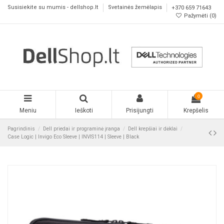
Susisiekite su mumis - dellshop.lt
Svetainės žemėlapis
+370 659 71643
Pažymėti (
0
)
0
Meniu
Ieškoti
Prisijungti
Krepšelis
Pagrindinis
Dell priedai ir programinė įranga
Dell krepšiai ir dėklai
Case Logic | Invigo Eco Sleeve | INVIS114 | Sleeve | Black