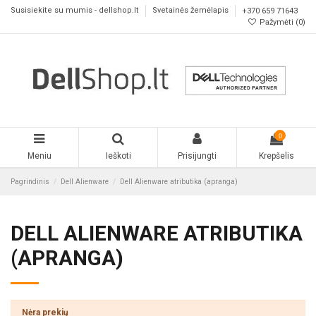
Susisiekite su mumis - dellshop.lt
Svetainės žemėlapis
+370 659 71643
Pažymėti (
0
)
0
Meniu
Ieškoti
Prisijungti
Krepšelis
Pagrindinis
Dell Alienware
Dell Alienware atributika (apranga)
DELL ALIENWARE ATRIBUTIKA
(APRANGA)
Nėra prekių