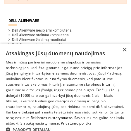
DELL ALIENWARE
Dell Alienware nešiojami kompiuteriai
Dell Alienware staliniai kompiuteriai
Dell Alienware žaidimų monitoriai
Dell Alienware žaidimų klaviatūros
×
Dell Alienware žaidimų pelės
Atsakingas jūsų duomenų naudojimas
Dell Alienware atributika (apranga)
Mes ir mūsų partneriai naudojame slapukus ir panašias
technologijas, kad išsaugotume ir gautume prieigą prie informacijos
jūsų įrenginyje ir tvarkytume asmens duomenis, pvz., jūsų IP adresą,
unikalius identifikatorius ir naršymo duomenis, kad pateiktume
suasmenintus skelbimus ir turinį, matuotume skelbimus ir turinį,
gautume auditorijos įžvalgų ir gerintume paslaugas.
Trečiųjų šalių
tiekėjai (1900)
taip pat gali tvarkyti jūsų duomenis šiais ir kitais
INFORMACIJA
tikslais, įskaitant tikslios geolokacijos duomenų ir įrenginio
charakteristikų naudojimą. Jūsų pasirinkimai taikomi tik šiai svetainei.
SUSIEKITE
Kai kurie tiekėjai gali remtis teisėtu interesu vietoj sutikimo; jūs turite
teisę nesutikti
Reklamos nustatymuose
. Savo sutikimą galite bet kada
atšaukti
Slapukų nustatymuose
.
Privatumo politika
PARODYTI DETALIAU