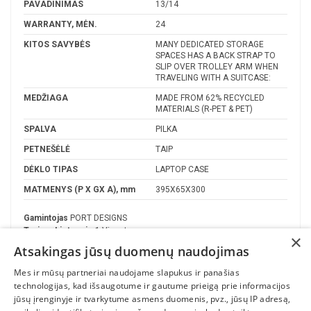
PAVADINIMAS
13/14
WARRANTY, MĖN.
24
KITOS SAVYBĖS
MANY DEDICATED STORAGE
SPACES HAS A BACK STRAP TO
SLIP OVER TROLLEY ARM WHEN
TRAVELING WITH A SUITCASE:
MEDŽIAGA
MADE FROM 62% RECYCLED
MATERIALS (R-PET & PET)
SPALVA
PILKA
PETNEŠĖLĖ
TAIP
DĖKLO TIPAS
LAPTOP CASE
MATMENYS (P X GX A), mm
395X65X300
Gamintojas
PORT DESIGNS
Turime Lietuvoje
1 Vienetas
×
Atsakingas jūsų duomenų naudojimas
Mes ir mūsų partneriai naudojame slapukus ir panašias
technologijas, kad išsaugotume ir gautume prieigą prie informacijos
jūsų įrenginyje ir tvarkytume asmens duomenis, pvz., jūsų IP adresą,