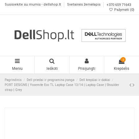
Susisiekite su mumis - dellshop.lt
Svetainės žemėlapis
+370 659 71643
Pažymėti (
0
)
0
Meniu
Ieškoti
Prisijungti
Krepšelis
Pagrindinis
Dell priedai ir programinė įranga
Dell krepšiai ir dėklai
PORT DESIGNS | Yosemite Eco TL Laptop Case 13/14 | Laptop Case | Shoulder
strap | Grey