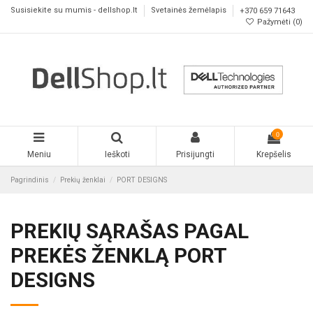
Susisiekite su mumis - dellshop.lt
Svetainės žemėlapis
+370 659 71643
Pažymėti (
0
)
0
Meniu
Ieškoti
Prisijungti
Krepšelis
Pagrindinis
Prekių ženklai
PORT DESIGNS
PREKIŲ SĄRAŠAS PAGAL
PREKĖS ŽENKLĄ PORT
DESIGNS