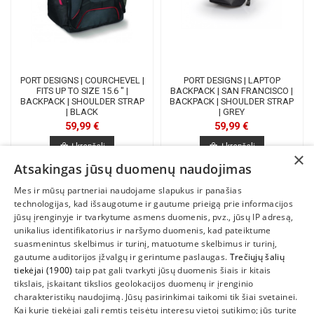
PORT DESIGNS | COURCHEVEL |
PORT DESIGNS | LAPTOP
FITS UP TO SIZE 15.6 " |
BACKPACK | SAN FRANCISCO |
BACKPACK | SHOULDER STRAP
BACKPACK | SHOULDER STRAP
| BLACK
| GREY
59,99 €
59,99 €
Į krepšelį
Į krepšelį
×
Atsakingas jūsų duomenų naudojimas
Mes ir mūsų partneriai naudojame slapukus ir panašias
1
2
3
technologijas, kad išsaugotume ir gautume prieigą prie informacijos
jūsų įrenginyje ir tvarkytume asmens duomenis, pvz., jūsų IP adresą,
unikalius identifikatorius ir naršymo duomenis, kad pateiktume
suasmenintus skelbimus ir turinį, matuotume skelbimus ir turinį,
gautume auditorijos įžvalgų ir gerintume paslaugas.
Trečiųjų šalių
tiekėjai (1900)
taip pat gali tvarkyti jūsų duomenis šiais ir kitais
INFORMACIJA
tikslais, įskaitant tikslios geolokacijos duomenų ir įrenginio
charakteristikų naudojimą. Jūsų pasirinkimai taikomi tik šiai svetainei.
SUSIEKITE
Kai kurie tiekėjai gali remtis teisėtu interesu vietoj sutikimo; jūs turite