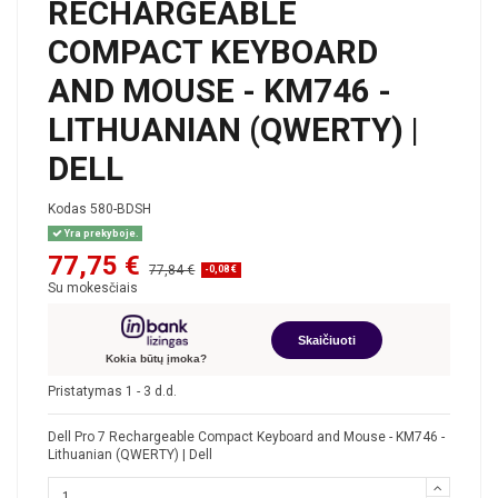
RECHARGEABLE
COMPACT KEYBOARD
AND MOUSE - KM746 -
LITHUANIAN (QWERTY) |
DELL
Kodas
580-BDSH
Yra prekyboje.
77,75 €
77,84 €
-0,08 €
Su mokesčiais
Skaičiuoti
Kokia būtų įmoka?
Pristatymas 1 - 3 d.d.
Dell Pro 7 Rechargeable Compact Keyboard and Mouse - KM746 -
Lithuanian (QWERTY) | Dell