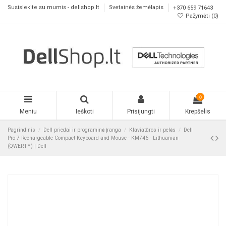
Susisiekite su mumis - dellshop.lt
Svetainės žemėlapis
+370 659 71643
Pažymėti (
0
)
0
Meniu
Ieškoti
Prisijungti
Krepšelis
Pagrindinis
Dell priedai ir programinė įranga
Klaviatūros ir pelės
Dell
Pro 7 Rechargeable Compact Keyboard and Mouse - KM746 - Lithuanian
(QWERTY) | Dell