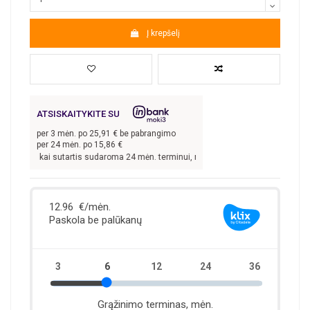
Į krepšelį
ATSISKAITYKITE SU
per
3
mėn. po
25,91
€ be pabrangimo
per 24 mėn. po
15,86
€
00,00
€, kai sutartis sudaroma 24 mėn. terminui, metinė palūkanų norma –
13,9
%,