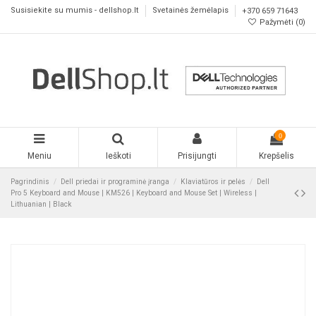
Susisiekite su mumis - dellshop.lt
Svetainės žemėlapis
+370 659 71643
Pažymėti (
0
)
0
Meniu
Ieškoti
Prisijungti
Krepšelis
Pagrindinis
Dell priedai ir programinė įranga
Klaviatūros ir pelės
Dell
Pro 5 Keyboard and Mouse | KM526 | Keyboard and Mouse Set | Wireless |
Lithuanian | Black