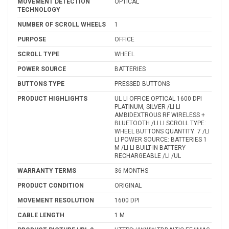
MOVEMENT DETECTION
OPTICAL
TECHNOLOGY
NUMBER OF SCROLL WHEELS
1
PURPOSE
OFFICE
SCROLL TYPE
WHEEL
POWER SOURCE
BATTERIES
BUTTONS TYPE
PRESSED BUTTONS
PRODUCT HIGHLIGHTS
UL LI OFFICE OPTICAL 1600 DPI
PLATINUM, SILVER /LI LI
AMBIDEXTROUS RF WIRELESS +
BLUETOOTH /LI LI SCROLL TYPE:
WHEEL BUTTONS QUANTITY: 7 /LI
LI POWER SOURCE: BATTERIES 1
M /LI LI BUILT-IN BATTERY
RECHARGEABLE /LI /UL
WARRANTY TERMS
36 MONTHS
PRODUCT CONDITION
ORIGINAL
MOVEMENT RESOLUTION
1600 DPI
CABLE LENGTH
1 M