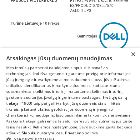
PRODUCT PICTURE URL 2
HTTPS://WWW.TDBALTIC.EE/IMAG
ES/PRODUCTS/DELL/570-
ABLO_2.JPG
Turime Lietuvoje
10 Prekės
Gamintojas
×
Atsakingas jūsų duomenų naudojimas
Mes ir mūsų partneriai naudojame slapukus ir panašias
technologijas, kad išsaugotume ir gautume prieigą prie informacijos
jūsų įrenginyje ir tvarkytume asmens duomenis, pvz., jūsų IP adresą,
unikalius identifikatorius ir naršymo duomenis, kad pateiktume
suasmenintus skelbimus ir turinį, matuotume skelbimus ir turinį,
gautume auditorijos įžvalgų ir gerintume paslaugas.
Trečiųjų šalių
tiekėjai (1900)
taip pat gali tvarkyti jūsų duomenis šiais ir kitais
INFORMACIJA
tikslais, įskaitant tikslios geolokacijos duomenų ir įrenginio
charakteristikų naudojimą. Jūsų pasirinkimai taikomi tik šiai svetainei.
SUSIEKITE
Kai kurie tiekėjai gali remtis teisėtu interesu vietoj sutikimo; jūs turite
teisę nesutikti
Reklamos nustatymuose
. Savo sutikimą galite bet kada
atšaukti
Slapukų nustatymuose
.
Privatumo politika
PARODYTI DETALIAU