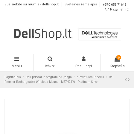
Susisiekite su mumis - dellshop.lt
Svetainės žemėlapis
+370 659 71643
Pažymėti (
0
)
0
Meniu
Ieškoti
Prisijungti
Krepšelis
Pagrindinis
Dell priedai ir programinė įranga
Klaviatūros ir pelės
Dell
Premier Rechargeable Wireless Mouse - MS7421W - Platinum Silver