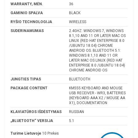
WARRANTY, MĖN.
36
GAMINIO SPALVA
BLACK
RYŠIO TECHNOLOGIJA
WIRELESS
SUDERINAMUMAS
2.4GHZ: WINDOWS 7, WINDOWS
8.1,10 AND 11 OR LATER MAC OS
LINUX (RED HAT ENTERPRISE 8.0
/UBUNTU 18.04) CHROME
ANDROID OS. BLUETOOTH 5.1:
WINDOWS 8.1,10 AND 11 OR
LATER MAC OS LINUX (RED HAT
ENTERPRISE 8.0 /UBUNTU 18.04)
CHROME ANDROID OS
JUNGTIES TIPAS
BLUETOOTH
PACKAGE CONTENT
KM555 KEYBOARD AND MOUSE
USB RECEIVER - WR3, BATTERIES
(KEYBOARD AAA X2 / MOUSE AA
X1), DOCUMENTATION
KLAVIATŪROS IŠDĖSTYMAS
RUSSIAN
„BLUETOOTH“ VERSIJA
5.1
Turime Lietuvoje
10 Prekės