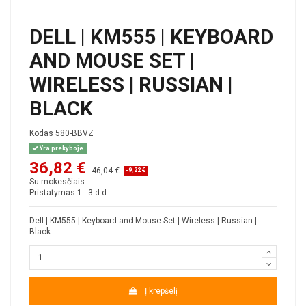
DELL | KM555 | KEYBOARD
AND MOUSE SET |
WIRELESS | RUSSIAN |
BLACK
Kodas
580-BBVZ
Yra prekyboje.
36,82 €
46,04 €
-9,22 €
Su mokesčiais
Pristatymas 1 - 3 d.d.
Dell | KM555 | Keyboard and Mouse Set | Wireless | Russian |
Black
Į krepšelį