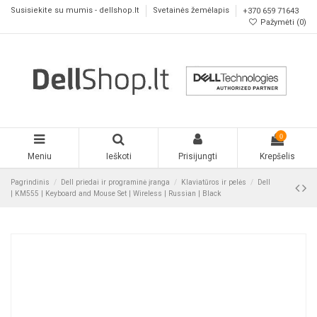
Susisiekite su mumis - dellshop.lt
Svetainės žemėlapis
+370 659 71643
Pažymėti (
0
)
0
Meniu
Ieškoti
Prisijungti
Krepšelis
Pagrindinis
Dell priedai ir programinė įranga
Klaviatūros ir pelės
Dell
| KM555 | Keyboard and Mouse Set | Wireless | Russian | Black