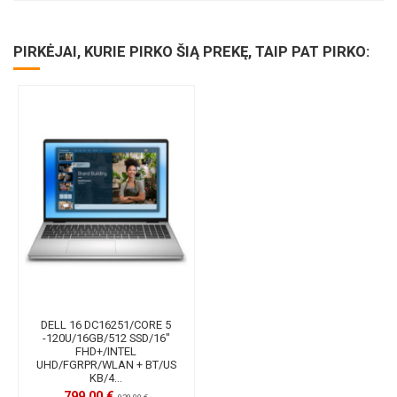
PIRKĖJAI, KURIE PIRKO ŠIĄ PREKĘ, TAIP PAT PIRKO:
DELL 16 DC16251/CORE 5
-120U/16GB/512 SSD/16"
FHD+/INTEL
UHD/FGRPR/WLAN + BT/US
KB/4...
799,00 €