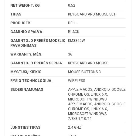
NET WEIGHT, KG
0.52
TIPAS
KEYBOARD AND MOUSE SET
PRODUCER
DELL
GAMINIO SPALVA
BLACK
GAMINTOJO PREKĖS MODELIO
KM3322W
PAVADINIMAS
WARRANTY, MĖN.
36
GAMINTOJO PREKĖS SERIJA
KEYBOARD AND MOUSE
MYGTUKŲ KIEKIS
MOUSE BUTTONS 3
RYŠIO TECHNOLOGIJA
WIRELESS
SUDERINAMUMAS
APPLE MACOS, ANDROID, GOOGLE
CHROME OS, LINUX 6.X,
MICROSOFT WINDOWS
APPLE MACOS, ANDROID, GOOGLE
CHROME OS, LINUX 6.X,
MICROSOFT WINDOWS
7/8/8.1/10/11
JUNGTIES TIPAS
2.4 GHZ