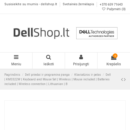
Susisiekite su mumis - dellshop.lt
Svetainės žemėlapis
+370 659 71643
Pažymėti (
0
)
0
Meniu
Ieškoti
Prisijungti
Krepšelis
Pagrindinis
Dell priedai ir programinė įranga
Klaviatūros ir pelės
Dell
| KM3322W | Keyboard and Mouse Set | Wireless | Mouse included | Batteries
included | Wireless connection | Lithuanian | B