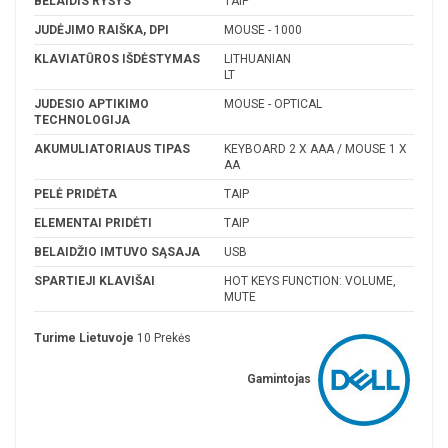
BELAIDIS RYŠYS
TAIP
JUDĖJIMO RAIŠKA, DPI
MOUSE - 1000
KLAVIATŪROS IŠDĖSTYMAS
LITHUANIAN
LT
JUDESIO APTIKIMO
MOUSE - OPTICAL
TECHNOLOGIJA
AKUMULIATORIAUS TIPAS
KEYBOARD 2 X AAA / MOUSE 1 X
AA
PELĖ PRIDĖTA
TAIP
ELEMENTAI PRIDĖTI
TAIP
BELAIDŽIO IMTUVO SĄSAJA
USB
SPARTIEJI KLAVIŠAI
HOT KEYS FUNCTION: VOLUME,
MUTE
Turime Lietuvoje
10 Prekės
Gamintojas