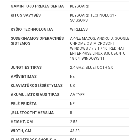
GAMINTOJO PREKĖS SERIJA
KEYBOARD
KITOS SAVYBĖS
KEYBOARD TECHNOLOGY -
SCISSORS
RYŠIO TECHNOLOGIJA
WIRELESS
SUDERINAMOS OPERACINĖS
APPLE MACOS, ANDROID, GOOGLE
SISTEMOS
CHROME OS, MICROSOFT
WINDOWS 7 / 8.1 / 10, RED HAT
ENTERPRISE LINUX 8.0, UBUNTU
18.04, WINDOWS 11
JUNGTIES TIPAS
2.4 GHZ, BLUETOOTH 5.0
APŠVIETIMAS
NE
KLAVIATŪROS IŠDĖSTYMAS
US
AKUMULIATORIAUS TIPAS
AA TYPE
PELĖ PRIDĖTA
NE
„BLUETOOTH“ VERSIJA
5
HEIGHT, CM
2.53
WIDTH, CM
43.33
KLAVIATŪROS SVORIS, g
506