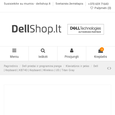
Susisiekite su mumis - dellshop.lt
Svetainės žemėlapis
+370 659 71643
Pažymėti (
0
)
0
Meniu
Ieškoti
Prisijungti
Krepšelis
Pagrindinis
Dell priedai ir programinė įranga
Klaviatūros ir pelės
Dell
| Keyboard | KB740 | Keyboard | Wireless | US | Titan Gray