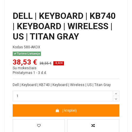
DELL | KEYBOARD | KB740
| KEYBOARD | WIRELESS |
US | TITAN GRAY
Kodas
580-AKOX
Turime Lietuvoje
38,53 €
38,55 €
-0,02 €
Su mokesčiais
Pristatymas 1 - 3 d.d.
Dell | Keyboard | KB740 | Keyboard | Wireless | US | Titan Gray
Į krepšelį