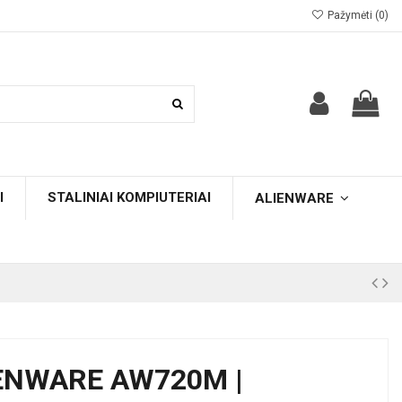
Pažymėti (
0
)
I
STALINIAI KOMPIUTERIAI
ALIENWARE
IENWARE AW720M |