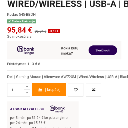
WIRED/WIRELESS | USB-A | 
Kodas
545-BBDN
Turime Lietuvoje
95,84 €
95,94 €
-0,10 €
Su mokesčiais
Kokia būtų
Skaičiuoti
įmoka?
Pristatymas 1 - 3 d.d.
Dell | Gaming Mouse | Alienware AW720M | Wired/Wireless | USB-A | Blac
Į krepšelį
ATSISKAITYKITE SU
per
3
mėn. po
31,94
€ be pabrangimo
per 24 mėn. po
15,86
€