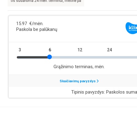
artis sudaroma 24 mėn. terminui, metinė palūkanų norma –
13,9
%, sutarties suda