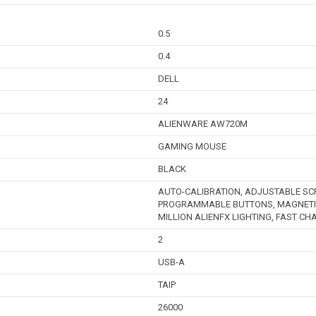
0.5
0.4
DELL
24
ALIENWARE AW720M
GAMING MOUSE
BLACK
AUTO-CALIBRATION, ADJUSTABLE SC
PROGRAMMABLE BUTTONS, MAGNETIC S
MILLION ALIENFX LIGHTING, FAST CHA
2
USB-A
TAIP
26000