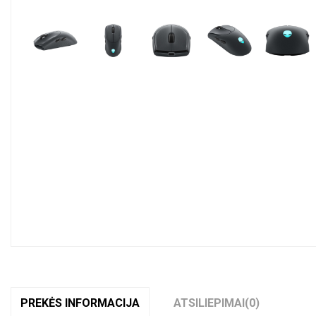
Pavyzdžiui, skolinantis
300,00
€, kai sut
PREKĖS INFORMACIJA
ATSILIEPIMAI
(0)