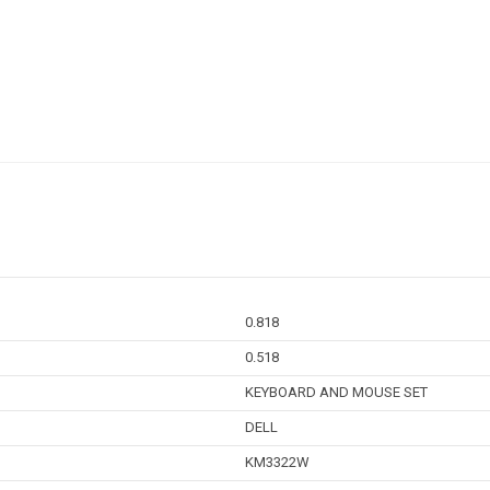
0.818
0.518
KEYBOARD AND MOUSE SET
DELL
KM3322W