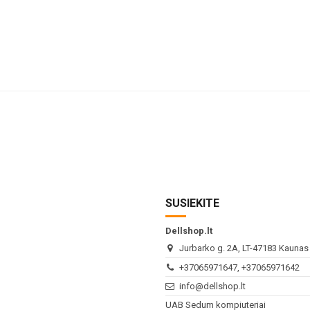
SUSIEKITE
Dellshop.lt
Jurbarko g. 2A, LT-47183 Kaunas (
+37065971647, +37065971642
info@dellshop.lt
UAB Sedum kompiuteriai