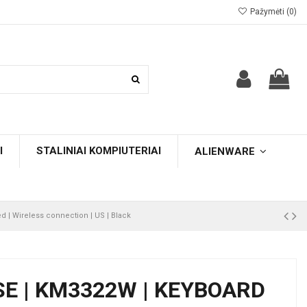
Pažymėti (
0
)
I
STALINIAI KOMPIUTERIAI
ALIENWARE
d | Wireless connection | US | Black
E | KM3322W | KEYBOARD