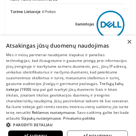
Turime Lietuvoje
4 Prekės
Gamintojas
×
Atsakingas jūsų duomenų naudojimas
Mes ir mūsų partneriai naudojame slapukus ir panašias
technologijas, kad išsaugotume ir gautume prieigą prie informacijos
jūsų įrenginyje ir tvarkytume asmens duomenis, pvz., jūsų IP adresą,
unikalius identifikatorius ir naršymo duomenis, kad pateiktume
suasmenintus skelbimus ir turinį, matuotume skelbimus ir turinį,
gautume auditorijos įžvalgų ir gerintume paslaugas.
Trečiųjų šalių
tiekėjai (1900)
taip pat gali tvarkyti jūsų duomenis šiais ir kitais
INFORMACIJA
tikslais, įskaitant tikslios geolokacijos duomenų ir įrenginio
charakteristikų naudojimą. Jūsų pasirinkimai taikomi tik šiai svetainei.
SUSIEKITE
Kai kurie tiekėjai gali remtis teisėtu interesu vietoj sutikimo; jūs turite
teisę nesutikti
Reklamos nustatymuose
. Savo sutikimą galite bet kada
atšaukti
Slapukų nustatymuose
.
Privatumo politika
PARODYTI DETALIAU