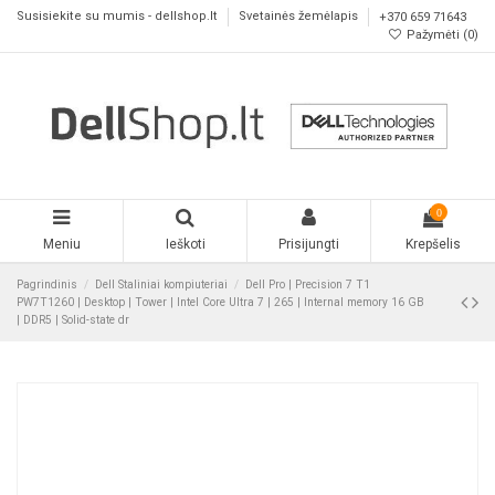
Susisiekite su mumis - dellshop.lt
Svetainės žemėlapis
+370 659 71643
Pažymėti (
0
)
0
Meniu
Ieškoti
Prisijungti
Krepšelis
Pagrindinis
Dell Staliniai kompiuteriai
Dell Pro | Precision 7 T1
PW7T1260 | Desktop | Tower | Intel Core Ultra 7 | 265 | Internal memory 16 GB
| DDR5 | Solid-state dr