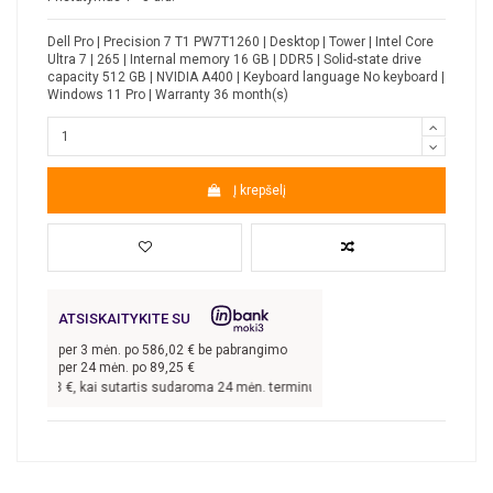
Dell Pro | Precision 7 T1 PW7T1260 | Desktop | Tower | Intel Core
Ultra 7 | 265 | Internal memory 16 GB | DDR5 | Solid-state drive
capacity 512 GB | NVIDIA A400 | Keyboard language No keyboard |
Windows 11 Pro | Warranty 36 month(s)
Į krepšelį
ATSISKAITYKITE SU
per
3
mėn. po
586,02
€ be pabrangimo
per 24 mėn. po
89,25
€
 758,08
€, kai sutartis sudaroma 24 mėn. terminui, metinė palūkanų norma –
9,9
%