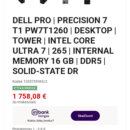
DELL PRO | PRECISION 7
T1 PW7T1260 | DESKTOP |
TOWER | INTEL CORE
ULTRA 7 | 265 | INTERNAL
MEMORY 16 GB | DDR5 |
SOLID-STATE DR
Kodas
1033709365/2
Yra prekyboje.
1 758,08 €
Su mokesčiais
Skaičiuoti
Kokia būtų įmoka?
Pristatymas 1 - 3 d.d.