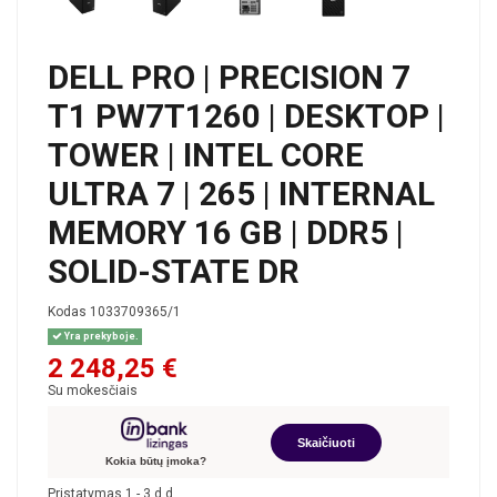
DELL PRO | PRECISION 7
T1 PW7T1260 | DESKTOP |
TOWER | INTEL CORE
ULTRA 7 | 265 | INTERNAL
MEMORY 16 GB | DDR5 |
SOLID-STATE DR
Kodas
1033709365/1
Yra prekyboje.
2 248,25 €
Su mokesčiais
Skaičiuoti
Kokia būtų įmoka?
Pristatymas 1 - 3 d.d.