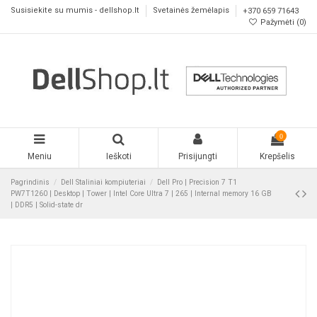
Susisiekite su mumis - dellshop.lt
Svetainės žemėlapis
+370 659 71643
Pažymėti (
0
)
0
Meniu
Ieškoti
Prisijungti
Krepšelis
Pagrindinis
Dell Staliniai kompiuteriai
Dell Pro | Precision 7 T1
PW7T1260 | Desktop | Tower | Intel Core Ultra 7 | 265 | Internal memory 16 GB
| DDR5 | Solid-state dr