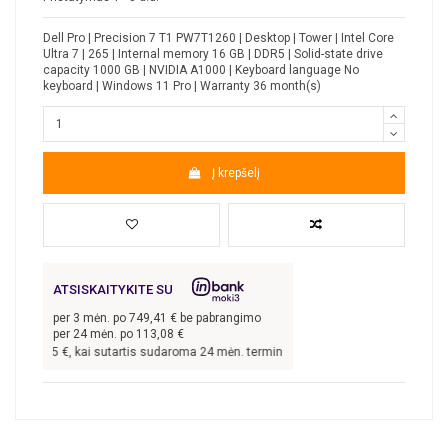
Dell Pro | Precision 7 T1 PW7T1260 | Desktop | Tower | Intel Core
Ultra 7 | 265 | Internal memory 16 GB | DDR5 | Solid-state drive
capacity 1000 GB | NVIDIA A1000 | Keyboard language No
keyboard | Windows 11 Pro | Warranty 36 month(s)
Į krepšelį
ATSISKAITYKITE SU
per
3
mėn. po
749,41
€ be pabrangimo
per 24 mėn. po
113,08
€
 248,25
€, kai sutartis sudaroma 24 mėn. terminui, metinė palūkanų norma –
8,9
%