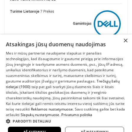
Turime Lietuvoje
7 Prekės
Gamintojas
×
Atsakingas jūsų duomenų naudojimas
Mes ir mūsų partneriai naudojame slapukus ir panašias
technologijas, kad išsaugotume ir gautume prieigą prie informacijos
jūsų įrenginyje ir tvarkytume asmens duomenis, pvz., jūsų IP adresą,
unikalius identifikatorius ir naršymo duomenis, kad pateiktume
suasmenintus skelbimus ir turinį, matuotume skelbimus ir turinį,
gautume auditorijos įžvalgų ir gerintume paslaugas.
Trečiųjų šalių
tiekėjai (1900)
taip pat gali tvarkyti jūsų duomenis šiais ir kitais
INFORMACIJA
tikslais, įskaitant tikslios geolokacijos duomenų ir įrenginio
charakteristikų naudojimą. Jūsų pasirinkimai taikomi tik šiai svetainei.
SUSIEKITE
Kai kurie tiekėjai gali remtis teisėtu interesu vietoj sutikimo; jūs turite
teisę nesutikti
Reklamos nustatymuose
. Savo sutikimą galite bet kada
atšaukti
Slapukų nustatymuose
.
Privatumo politika
PARODYTI DETALIAU