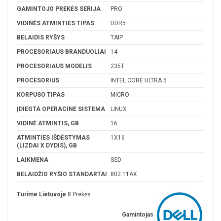
GAMINTOJO PREKĖS SERIJA
PRO
VIDINĖS ATMINTIES TIPAS
DDR5
BELAIDIS RYŠYS
TAIP
PROCESORIAUS BRANDUOLIAI
14
PROCESORIAUS MODELIS
235T
PROCESORIUS
INTEL CORE ULTRA 5
KORPUSO TIPAS
MICRO
ĮDIEGTA OPERACINĖ SISTEMA
LINUX
VIDINĖ ATMINTIS, GB
16
ATMINTIES IŠDĖSTYMAS
1X16
(LIZDAI X DYDIS), GB
LAIKMENA
SSD
BELAIDŽIO RYŠIO STANDARTAI
802.11AX
Turime Lietuvoje
8 Prekės
Gamintojas