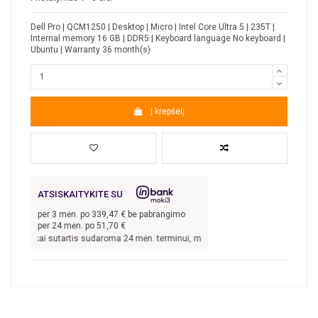
Dell Pro | QCM1250 | Desktop | Micro | Intel Core Ultra 5 | 235T |
Internal memory 16 GB | DDR5 | Keyboard language No keyboard |
Ubuntu | Warranty 36 month(s)
Į krepšelį
ATSISKAITYKITE SU
per
3
mėn. po
339,47
€ be pabrangimo
per 24 mėn. po
51,70
€
,41
€, kai sutartis sudaroma 24 mėn. terminui, metinė palūkanų norma –
9,9
%, su