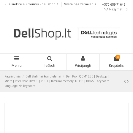
Susisiekite su mumis - dellshop.lt
Svetainės žemėlapis
+370 659 71643
Pažymėti (
0
)
0
Meniu
Ieškoti
Prisijungti
Krepšelis
Pagrindinis
Dell Staliniai kompiuteriai
Dell Pro | QCM1250 | Desktop |
Micro | Intel Core Ultra 5 | 235T | Internal memory 16 GB | DDR5 | Keyboard
language No keyboard