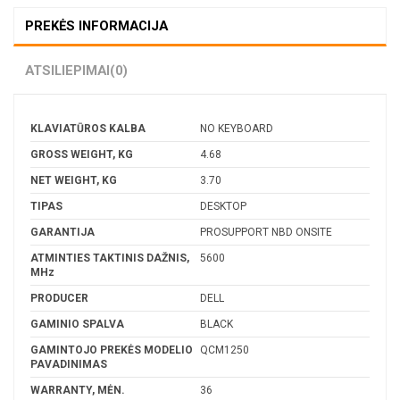
PREKĖS INFORMACIJA
ATSILIEPIMAI
(0)
KLAVIATŪROS KALBA
NO KEYBOARD
GROSS WEIGHT, KG
4.68
NET WEIGHT, KG
3.70
TIPAS
DESKTOP
GARANTIJA
PROSUPPORT NBD ONSITE
ATMINTIES TAKTINIS DAŽNIS,
5600
MHz
PRODUCER
DELL
GAMINIO SPALVA
BLACK
GAMINTOJO PREKĖS MODELIO
QCM1250
PAVADINIMAS
WARRANTY, MĖN.
36