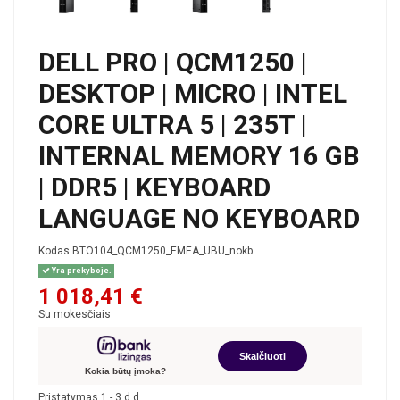
DELL PRO | QCM1250 |
DESKTOP | MICRO | INTEL
CORE ULTRA 5 | 235T |
INTERNAL MEMORY 16 GB
| DDR5 | KEYBOARD
LANGUAGE NO KEYBOARD
Kodas
BTO104_QCM1250_EMEA_UBU_nokb
Yra prekyboje.
1 018,41 €
Su mokesčiais
Skaičiuoti
Kokia būtų įmoka?
Pristatymas 1 - 3 d.d.