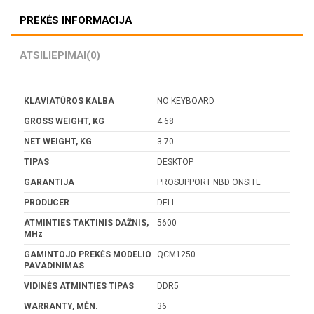
PREKĖS INFORMACIJA
ATSILIEPIMAI
(0)
KLAVIATŪROS KALBA
NO KEYBOARD
GROSS WEIGHT, KG
4.68
NET WEIGHT, KG
3.70
TIPAS
DESKTOP
GARANTIJA
PROSUPPORT NBD ONSITE
PRODUCER
DELL
ATMINTIES TAKTINIS DAŽNIS,
5600
MHz
GAMINTOJO PREKĖS MODELIO
QCM1250
PAVADINIMAS
VIDINĖS ATMINTIES TIPAS
DDR5
WARRANTY, MĖN.
36