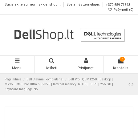
Susisiekite su mumis - dellshop.lt
Svetainės žemėlapis
+370 659 71643
Pažymėti (
0
)
0
Meniu
Ieškoti
Prisijungti
Krepšelis
Pagrindinis
Dell Staliniai kompiuteriai
Dell Pro | QCM1250 | Desktop |
Micro | Intel Core Ultra 5 | 235T | Internal memory 16 GB | DDR5 | 256 GB |
Keyboard language No