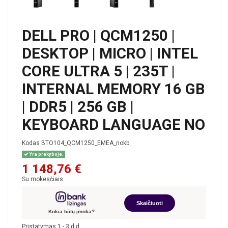
DELL PRO | QCM1250 |
DESKTOP | MICRO | INTEL
CORE ULTRA 5 | 235T |
INTERNAL MEMORY 16 GB
| DDR5 | 256 GB |
KEYBOARD LANGUAGE NO
Kodas
BTO104_QCM1250_EMEA_nokb
Yra prekyboje.
1 148,76 €
Su mokesčiais
Skaičiuoti
Kokia būtų įmoka?
Pristatymas 1 - 3 d.d.