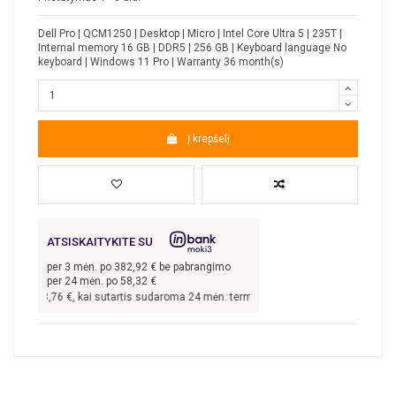
Dell Pro | QCM1250 | Desktop | Micro | Intel Core Ultra 5 | 235T |
Internal memory 16 GB | DDR5 | 256 GB | Keyboard language No
keyboard | Windows 11 Pro | Warranty 36 month(s)
Į krepšelį
ATSISKAITYKITE SU
per
3
mėn. po
382,92
€ be pabrangimo
per 24 mėn. po
58,32
€
s
1 148,76
€, kai sutartis sudaroma 24 mėn. terminui, metinė palūkanų norma –
9