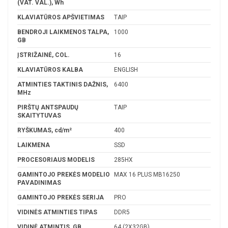
(VAT. VAL.), Wh
KLAVIATŪROS APŠVIETIMAS
TAIP
BENDROJI LAIKMENOS TALPA,
1000
GB
ĮSTRIŽAINĖ, COL.
16
KLAVIATŪROS KALBA
ENGLISH
ATMINTIES TAKTINIS DAŽNIS,
6400
MHz
PIRŠTŲ ANTSPAUDŲ
TAIP
SKAITYTUVAS
RYŠKUMAS, cd/m²
400
LAIKMENA
SSD
PROCESORIAUS MODELIS
285HX
GAMINTOJO PREKĖS MODELIO
MAX 16 PLUS MB16250
PAVADINIMAS
GAMINTOJO PREKĖS SERIJA
PRO
VIDINĖS ATMINTIES TIPAS
DDR5
VIDINĖ ATMINTIS, GB
64 (2X32GB)