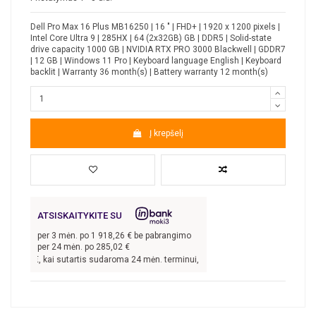
Dell Pro Max 16 Plus MB16250 | 16 " | FHD+ | 1920 x 1200 pixels |
Intel Core Ultra 9 | 285HX | 64 (2x32GB) GB | DDR5 | Solid-state
drive capacity 1000 GB | NVIDIA RTX PRO 3000 Blackwell | GDDR7
| 12 GB | Windows 11 Pro | Keyboard language English | Keyboard
backlit | Warranty 36 month(s) | Battery warranty 12 month(s)
Į krepšelį
ATSISKAITYKITE SU
per
3
mėn. po
1 918,26
€ be pabrangimo
per 24 mėn. po
285,02
€
4,80
€, kai sutartis sudaroma 24 mėn. terminui, metinė palūkanų norma –
7,9
%, 