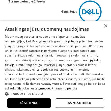
Turime Lietuvoje
2 Prekės
Gamintojas
×
Atsakingas jūsų duomenų naudojimas
Mes ir mūsų partneriai naudojame slapukus ir panašias
technologijas, kad išsaugotume ir gautume prieigą prie informacijos
jūsų įrenginyje ir tvarkytume asmens duomenis, pvz., jūsų IP adresą,
unikalius identifikatorius ir naršymo duomenis, kad pateiktume
suasmenintus skelbimus ir turinį, matuotume skelbimus ir turinį,
gautume auditorijos įžvalgų ir gerintume paslaugas.
Trečiųjų šalių
tiekėjai (1900)
taip pat gali tvarkyti jūsų duomenis šiais ir kitais
INFORMACIJA
tikslais, įskaitant tikslios geolokacijos duomenų ir įrenginio
charakteristikų naudojimą. Jūsų pasirinkimai taikomi tik šiai svetainei.
SUSIEKITE
Kai kurie tiekėjai gali remtis teisėtu interesu vietoj sutikimo; jūs turite
teisę nesutikti
Reklamos nustatymuose
. Savo sutikimą galite bet kada
atšaukti
Slapukų nustatymuose
.
Privatumo politika
PARODYTI DETALIAU
AŠ SUTINKU
AŠ NESUTINKU
2022 UAB "Sedum kompiuteriai" |
www.DellShop.lt