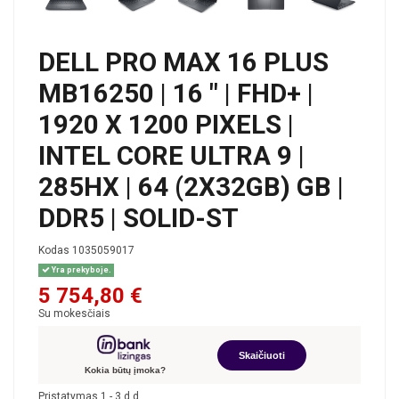
DELL PRO MAX 16 PLUS
MB16250 | 16 " | FHD+ |
1920 X 1200 PIXELS |
INTEL CORE ULTRA 9 |
285HX | 64 (2X32GB) GB |
DDR5 | SOLID-ST
Kodas
1035059017
Yra prekyboje.
5 754,80 €
Su mokesčiais
Skaičiuoti
Kokia būtų įmoka?
Pristatymas 1 - 3 d.d.