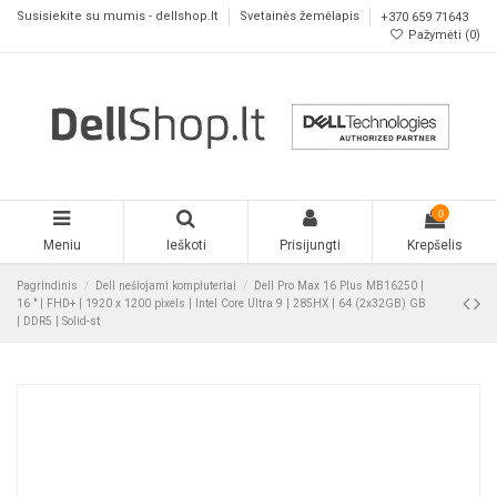
Susisiekite su mumis - dellshop.lt
Svetainės žemėlapis
+370 659 71643
Pažymėti (
0
)
0
Meniu
Ieškoti
Prisijungti
Krepšelis
Pagrindinis
Dell nešiojami kompiuteriai
Dell Pro Max 16 Plus MB16250 |
16 " | FHD+ | 1920 x 1200 pixels | Intel Core Ultra 9 | 285HX | 64 (2x32GB) GB
| DDR5 | Solid-st