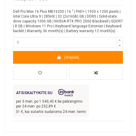
Dell Pro Max 16 Plus MB16250 | 16 " | FHD+ | 1920 x 1200 pixels |
Intel Core Ultra 9 | 285HX | 32 (2x16GB) GB | DDR5 | Solid-state
drive capacity 1000 GB | NVIDIA RTX PRO 2000 Blackwell | GDDR7
| 8 GB | Windows 11 Pro | Keyboard language Estonian | Keyboard
backlit | Warranty 36 month(s) | Battery warranty 12 month(s)
Į krepšelį
ATSISKAITYKITE SU
per
3
mėn. po
1 543,43
€ be pabrangimo
per 24 mėn. po
232,89
€
4 630,31
€, kai sutartis sudaroma 24 mėn. terminui, metinė palūkanų norma –
8,