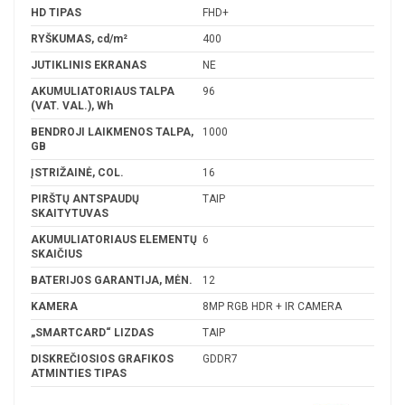
HD TIPAS
FHD+
RYŠKUMAS, cd/m²
400
JUTIKLINIS EKRANAS
NE
AKUMULIATORIAUS TALPA
96
(VAT. VAL.), Wh
BENDROJI LAIKMENOS TALPA,
1000
GB
ĮSTRIŽAINĖ, COL.
16
PIRŠTŲ ANTSPAUDŲ
TAIP
SKAITYTUVAS
AKUMULIATORIAUS ELEMENTŲ
6
SKAIČIUS
BATERIJOS GARANTIJA, MĖN.
12
KAMERA
8MP RGB HDR + IR CAMERA
„SMARTCARD“ LIZDAS
TAIP
DISKREČIOSIOS GRAFIKOS
GDDR7
ATMINTIES TIPAS