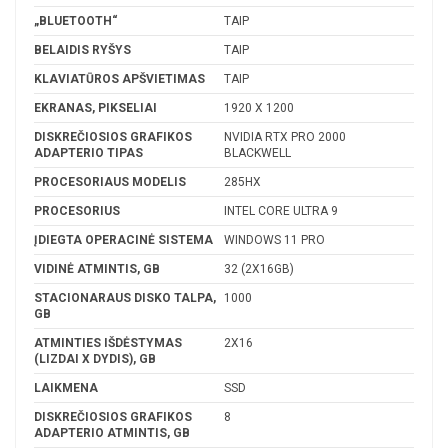
„BLUETOOTH“
TAIP
BELAIDIS RYŠYS
TAIP
KLAVIATŪROS APŠVIETIMAS
TAIP
EKRANAS, PIKSELIAI
1920 X 1200
DISKREČIOSIOS GRAFIKOS
NVIDIA RTX PRO 2000
ADAPTERIO TIPAS
BLACKWELL
PROCESORIAUS MODELIS
285HX
PROCESORIUS
INTEL CORE ULTRA 9
ĮDIEGTA OPERACINĖ SISTEMA
WINDOWS 11 PRO
VIDINĖ ATMINTIS, GB
32 (2X16GB)
STACIONARAUS DISKO TALPA,
1000
GB
ATMINTIES IŠDĖSTYMAS
2X16
(LIZDAI X DYDIS), GB
LAIKMENA
SSD
DISKREČIOSIOS GRAFIKOS
8
ADAPTERIO ATMINTIS, GB