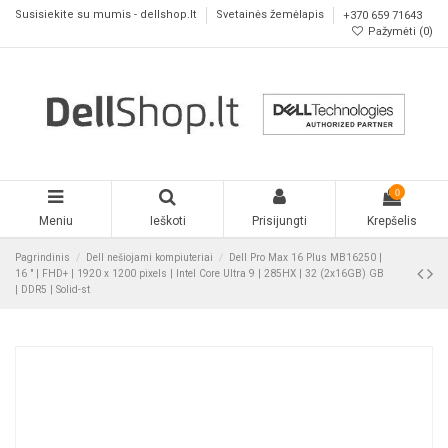
Susisiekite su mumis - dellshop.lt
Svetainės žemėlapis
+370 659 71643
Pažymėti (
0
)
0
Meniu
Ieškoti
Prisijungti
Krepšelis
Pagrindinis
Dell nešiojami kompiuteriai
Dell Pro Max 16 Plus MB16250 |
16 " | FHD+ | 1920 x 1200 pixels | Intel Core Ultra 9 | 285HX | 32 (2x16GB) GB
| DDR5 | Solid-st