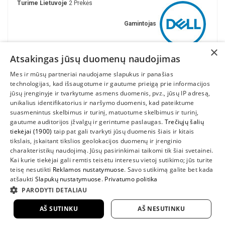
Turime Lietuvoje
2 Prekės
Gamintojas
×
Atsakingas jūsų duomenų naudojimas
Mes ir mūsų partneriai naudojame slapukus ir panašias
technologijas, kad išsaugotume ir gautume prieigą prie informacijos
jūsų įrenginyje ir tvarkytume asmens duomenis, pvz., jūsų IP adresą,
unikalius identifikatorius ir naršymo duomenis, kad pateiktume
suasmenintus skelbimus ir turinį, matuotume skelbimus ir turinį,
gautume auditorijos įžvalgų ir gerintume paslaugas.
Trečiųjų šalių
tiekėjai (1900)
taip pat gali tvarkyti jūsų duomenis šiais ir kitais
INFORMACIJA
tikslais, įskaitant tikslios geolokacijos duomenų ir įrenginio
charakteristikų naudojimą. Jūsų pasirinkimai taikomi tik šiai svetainei.
SUSIEKITE
Kai kurie tiekėjai gali remtis teisėtu interesu vietoj sutikimo; jūs turite
teisę nesutikti
Reklamos nustatymuose
. Savo sutikimą galite bet kada
atšaukti
Slapukų nustatymuose
.
Privatumo politika
PARODYTI DETALIAU
AŠ SUTINKU
AŠ NESUTINKU
2022 UAB "Sedum kompiuteriai" |
www.DellShop.lt