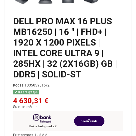
DELL PRO MAX 16 PLUS
MB16250 | 16 " | FHD+ |
1920 X 1200 PIXELS |
INTEL CORE ULTRA 9 |
285HX | 32 (2X16GB) GB |
DDR5 | SOLID-ST
Kodas
1035059016/2
Yra prekyboje.
4 630,31 €
Su mokesčiais
Skaičiuoti
Kokia būtų įmoka?
Pristatymas 1 - 3 d.d.