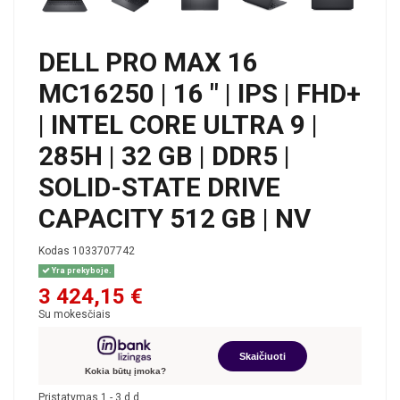
DELL PRO MAX 16
MC16250 | 16 " | IPS | FHD+
| INTEL CORE ULTRA 9 |
285H | 32 GB | DDR5 |
SOLID-STATE DRIVE
CAPACITY 512 GB | NV
Kodas
1033707742
Yra prekyboje.
3 424,15 €
Su mokesčiais
Skaičiuoti
Kokia būtų įmoka?
Pristatymas 1 - 3 d.d.