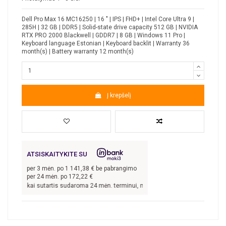
Dell Pro Max 16 MC16250 | 16 " | IPS | FHD+ | Intel Core Ultra 9 |
285H | 32 GB | DDR5 | Solid-state drive capacity 512 GB | NVIDIA
RTX PRO 2000 Blackwell | GDDR7 | 8 GB | Windows 11 Pro |
Keyboard language Estonian | Keyboard backlit | Warranty 36
month(s) | Battery warranty 12 month(s)
Į krepšelį
ATSISKAITYKITE SU
per
3
mėn. po
1 141,38
€ be pabrangimo
per 24 mėn. po
172,22
€
,15
€, kai sutartis sudaroma 24 mėn. terminui, metinė palūkanų norma –
8,9
%, su