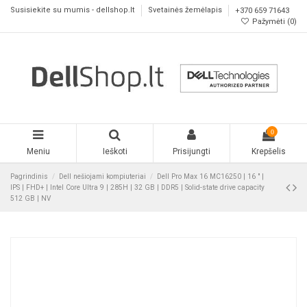
Susisiekite su mumis - dellshop.lt
Svetainės žemėlapis
+370 659 71643
Pažymėti (
0
)
0
Meniu
Ieškoti
Prisijungti
Krepšelis
Pagrindinis
Dell nešiojami kompiuteriai
Dell Pro Max 16 MC16250 | 16 " |
IPS | FHD+ | Intel Core Ultra 9 | 285H | 32 GB | DDR5 | Solid-state drive capacity
512 GB | NV