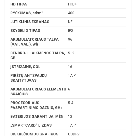
HD TIPAS
FHD+
RYŠKUMAS, cd/m²
400
JUTIKLINIS EKRANAS
NE
SKYDELIO TIPAS
IPS
AKUMULIATORIAUS TALPA
96
(VAT. VAL.), Wh
BENDROJI LAIKMENOS TALPA,
512
GB
ĮSTRIŽAINĖ, COL.
16
PIRŠTŲ ANTSPAUDŲ
TAIP
SKAITYTUVAS
AKUMULIATORIAUS ELEMENTŲ
6
SKAIČIUS
PROCESORIAUS
5.4
PASPARTINIMO DAŽNIS, GHz
BATERIJOS GARANTIJA, MĖN.
12
„SMARTCARD“ LIZDAS
TAIP
DISKREČIOSIOS GRAFIKOS
GDDR7