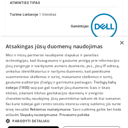
ATMINTIES TIPAS
Turime Lietuvoje
1 Vienetas
Gamintojas
×
Atsakingas jūsų duomenų naudojimas
Mes ir mūsų partneriai naudojame slapukus ir panašias
technologijas, kad išsaugotume ir gautume prieigą prie informacijos
jūsų įrenginyje ir tvarkytume asmens duomenis, pvz., jūsų IP adresą,
unikalius identifikatorius ir naršymo duomenis, kad pateiktume
suasmenintus skelbimus ir turinį, matuotume skelbimus ir turinį,
gautume auditorijos įžvalgų ir gerintume paslaugas.
Trečiųjų šalių
tiekėjai (1900)
taip pat gali tvarkyti jūsų duomenis šiais ir kitais
INFORMACIJA
tikslais, įskaitant tikslios geolokacijos duomenų ir įrenginio
charakteristikų naudojimą. Jūsų pasirinkimai taikomi tik šiai svetainei.
SUSIEKITE
Kai kurie tiekėjai gali remtis teisėtu interesu vietoj sutikimo; jūs turite
teisę nesutikti
Reklamos nustatymuose
. Savo sutikimą galite bet kada
atšaukti
Slapukų nustatymuose
.
Privatumo politika
PARODYTI DETALIAU