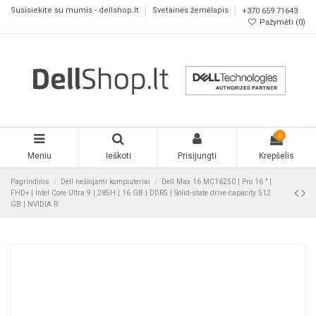
Susisiekite su mumis - dellshop.lt
Svetainės žemėlapis
+370 659 71643
Pažymėti (
0
)
0
Meniu
Ieškoti
Prisijungti
Krepšelis
Pagrindinis
Dell nešiojami kompiuteriai
Dell Max 16 MC16250 | Pro 16 " |
FHD+ | Intel Core Ultra 9 | 285H | 16 GB | DDR5 | Solid-state drive capacity 512
GB | NVIDIA R