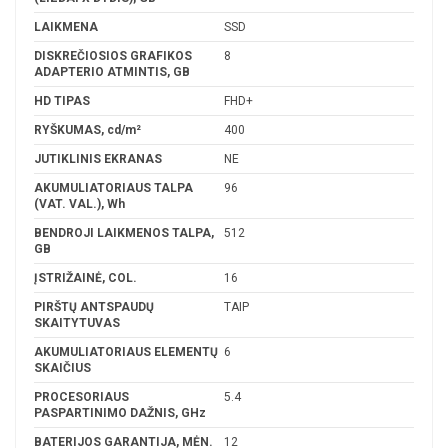
LAIKMENA
SSD
DISKREČIOSIOS GRAFIKOS
8
ADAPTERIO ATMINTIS, GB
HD TIPAS
FHD+
RYŠKUMAS, cd/m²
400
JUTIKLINIS EKRANAS
NE
AKUMULIATORIAUS TALPA
96
(VAT. VAL.), Wh
BENDROJI LAIKMENOS TALPA,
512
GB
ĮSTRIŽAINĖ, COL.
16
PIRŠTŲ ANTSPAUDŲ
TAIP
SKAITYTUVAS
AKUMULIATORIAUS ELEMENTŲ
6
SKAIČIUS
PROCESORIAUS
5.4
PASPARTINIMO DAŽNIS, GHz
BATERIJOS GARANTIJA, MĖN.
12