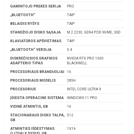
GAMINTOJO PREKĖS SERIJA
PRO
„BLUETOOTH“
TAIP
BELAIDIS RYŠYS
TAIP
STANDŽIOJO DISKO SĄSAJA
M.2 2230, GEN4 PCIE NVME, SSD
KLAVIATŪROS APŠVIETIMAS
TAIP
„BLUETOOTH“ VERSIJA
5.4
DISKREČIOSIOS GRAFIKOS
NVIDIA RTX PRO 1000
ADAPTERIO TIPAS
BLACKWELL
PROCESORIAUS BRANDUOLIAI
16
PROCESORIAUS MODELIS
285H
PROCESORIUS
INTEL CORE ULTRA 9
ĮDIEGTA OPERACINĖ SISTEMA
WINDOWS 11 PRO
VIDINĖ ATMINTIS, GB
16
STACIONARAUS DISKO TALPA,
512
GB
ATMINTIES IŠDĖSTYMAS
1X16
(LIZDAI X DYDIS), GB