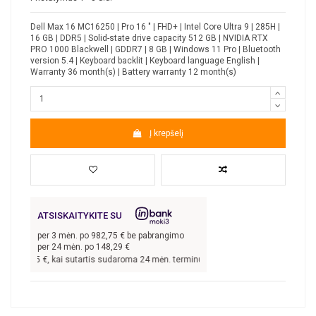
Dell Max 16 MC16250 | Pro 16 " | FHD+ | Intel Core Ultra 9 | 285H |
16 GB | DDR5 | Solid-state drive capacity 512 GB | NVIDIA RTX
PRO 1000 Blackwell | GDDR7 | 8 GB | Windows 11 Pro | Bluetooth
version 5.4 | Keyboard backlit | Keyboard language English |
Warranty 36 month(s) | Battery warranty 12 month(s)
Į krepšelį
ATSISKAITYKITE SU
per
3
mėn. po
982,75
€ be pabrangimo
per 24 mėn. po
148,29
€
948,25
€, kai sutartis sudaroma 24 mėn. terminui, metinė palūkanų norma –
8,9
%,