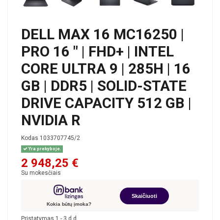
DELL MAX 16 MC16250 |
PRO 16 " | FHD+ | INTEL
CORE ULTRA 9 | 285H | 16
GB | DDR5 | SOLID-STATE
DRIVE CAPACITY 512 GB |
NVIDIA R
Kodas
1033707745/2
Yra prekyboje.
2 948,25 €
Su mokesčiais
Skaičiuoti
Kokia būtų įmoka?
Pristatymas 1 - 3 d.d.