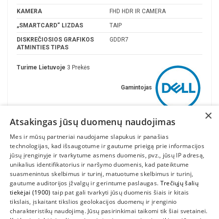
KAMERA
FHD HDR IR CAMERA
„SMARTCARD“ LIZDAS
TAIP
DISKREČIOSIOS GRAFIKOS
GDDR7
ATMINTIES TIPAS
Turime Lietuvoje
3 Prekės
Gamintojas
×
Atsakingas jūsų duomenų naudojimas
Mes ir mūsų partneriai naudojame slapukus ir panašias
technologijas, kad išsaugotume ir gautume prieigą prie informacijos
jūsų įrenginyje ir tvarkytume asmens duomenis, pvz., jūsų IP adresą,
unikalius identifikatorius ir naršymo duomenis, kad pateiktume
suasmenintus skelbimus ir turinį, matuotume skelbimus ir turinį,
gautume auditorijos įžvalgų ir gerintume paslaugas.
Trečiųjų šalių
tiekėjai (1900)
taip pat gali tvarkyti jūsų duomenis šiais ir kitais
INFORMACIJA
tikslais, įskaitant tikslios geolokacijos duomenų ir įrenginio
charakteristikų naudojimą. Jūsų pasirinkimai taikomi tik šiai svetainei.
SUSIEKITE