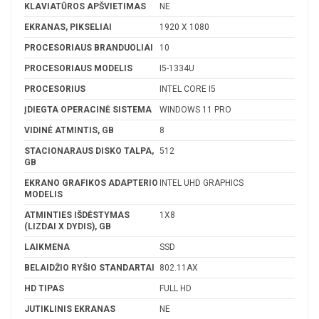
KLAVIATŪROS APŠVIETIMAS
NE
EKRANAS, PIKSELIAI
1920 X 1080
PROCESORIAUS BRANDUOLIAI
10
PROCESORIAUS MODELIS
I5-1334U
PROCESORIUS
INTEL CORE I5
ĮDIEGTA OPERACINĖ SISTEMA
WINDOWS 11 PRO
VIDINĖ ATMINTIS, GB
8
STACIONARAUS DISKO TALPA,
512
GB
EKRANO GRAFIKOS ADAPTERIO
INTEL UHD GRAPHICS
MODELIS
ATMINTIES IŠDĖSTYMAS
1X8
(LIZDAI X DYDIS), GB
LAIKMENA
SSD
BELAIDŽIO RYŠIO STANDARTAI
802.11AX
HD TIPAS
FULL HD
JUTIKLINIS EKRANAS
NE