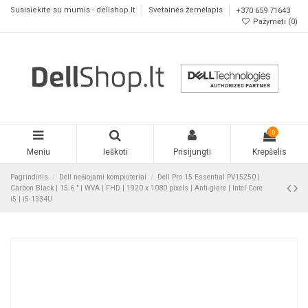
Susisiekite su mumis - dellshop.lt
Svetainės žemėlapis
+370 659 71643
Pažymėti (
0
)
0
Meniu
Ieškoti
Prisijungti
Krepšelis
Pagrindinis
Dell nešiojami kompiuteriai
Dell Pro 15 Essential PV15250 |
Carbon Black | 15.6 " | WVA | FHD | 1920 x 1080 pixels | Anti-glare | Intel Core
i5 | i5-1334U