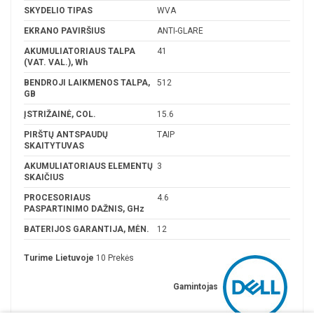
SKYDELIO TIPAS
WVA
EKRANO PAVIRŠIUS
ANTI-GLARE
AKUMULIATORIAUS TALPA
41
(VAT. VAL.), Wh
BENDROJI LAIKMENOS TALPA,
512
GB
ĮSTRIŽAINĖ, COL.
15.6
PIRŠTŲ ANTSPAUDŲ
TAIP
SKAITYTUVAS
AKUMULIATORIAUS ELEMENTŲ
3
SKAIČIUS
PROCESORIAUS
4.6
PASPARTINIMO DAŽNIS, GHz
BATERIJOS GARANTIJA, MĖN.
12
Turime Lietuvoje
10 Prekės
Gamintojas