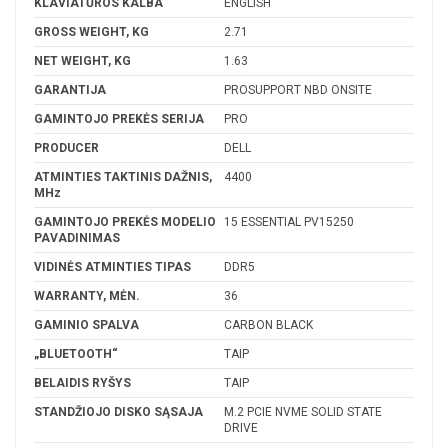
KLAVIATŪROS KALBA
ENGLISH
GROSS WEIGHT, KG
2.71
NET WEIGHT, KG
1.63
GARANTIJA
PROSUPPORT NBD ONSITE
GAMINTOJO PREKĖS SERIJA
PRO
PRODUCER
DELL
ATMINTIES TAKTINIS DAŽNIS,
4400
MHz
GAMINTOJO PREKĖS MODELIO
15 ESSENTIAL PV15250
PAVADINIMAS
VIDINĖS ATMINTIES TIPAS
DDR5
WARRANTY, MĖN.
36
GAMINIO SPALVA
CARBON BLACK
„BLUETOOTH“
TAIP
BELAIDIS RYŠYS
TAIP
STANDŽIOJO DISKO SĄSAJA
M.2 PCIE NVME SOLID STATE
DRIVE