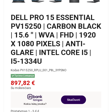
DELL PRO 15 ESSENTIAL
PV15250 | CARBON BLACK
| 15.6 " | WVA | FHD | 1920
X 1080 PIXELS | ANTI-
GLARE | INTEL CORE I5 |
I5-1334U
Kodas
PV15250_RPLU_001_P8L_3YPSNO
Turime Lietuvoje
897,82 €
Su mokesčiais
Skaičiuoti
Kokia būtų įmoka?
Pristatymas 1 - 3 d.d.