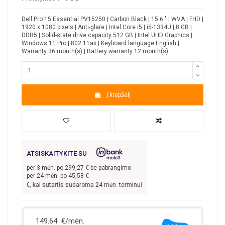
Dell Pro 15 Essential PV15250 | Carbon Black | 15.6 " | WVA | FHD |
1920 x 1080 pixels | Anti-glare | Intel Core i5 | i5-1334U | 8 GB |
DDR5 | Solid-state drive capacity 512 GB | Intel UHD Graphics |
Windows 11 Pro | 802.11ax | Keyboard language English |
Warranty 36 month(s) | Battery warranty 12 month(s)
Į krepšelį
ATSISKAITYKITE SU
per
3
mėn. po
299,27
€ be pabrangimo
per 24 mėn. po
45,58
€
97,82
€, kai sutartis sudaroma 24 mėn. terminui, metinė palūkanų norma –
9,9
%, 