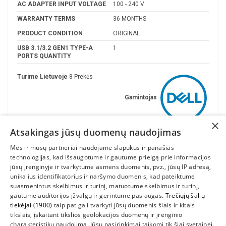
AC ADAPTER INPUT VOLTAGE
100 - 240 V
WARRANTY TERMS
36 MONTHS
PRODUCT CONDITION
ORIGINAL
USB 3.1/3.2 GEN1 TYPE-A
1
PORTS QUANTITY
Turime Lietuvoje
8 Prekės
Gamintojas
×
Atsakingas jūsų duomenų naudojimas
Mes ir mūsų partneriai naudojame slapukus ir panašias
technologijas, kad išsaugotume ir gautume prieigą prie informacijos
jūsų įrenginyje ir tvarkytume asmens duomenis, pvz., jūsų IP adresą,
unikalius identifikatorius ir naršymo duomenis, kad pateiktume
suasmenintus skelbimus ir turinį, matuotume skelbimus ir turinį,
gautume auditorijos įžvalgų ir gerintume paslaugas.
Trečiųjų šalių
tiekėjai (1900)
taip pat gali tvarkyti jūsų duomenis šiais ir kitais
INFORMACIJA
tikslais, įskaitant tikslios geolokacijos duomenų ir įrenginio
charakteristikų naudojimą. Jūsų pasirinkimai taikomi tik šiai svetainei.