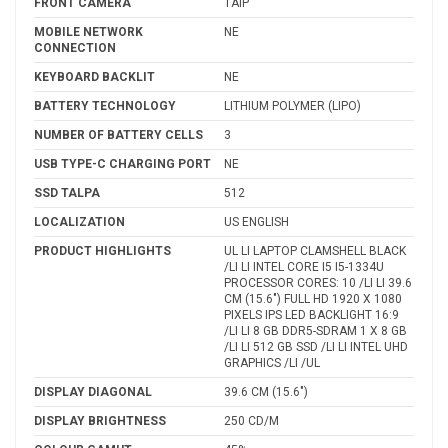
FRONT CAMERA
TAIP
MOBILE NETWORK
NE
CONNECTION
KEYBOARD BACKLIT
NE
BATTERY TECHNOLOGY
LITHIUM POLYMER (LIPO)
NUMBER OF BATTERY CELLS
3
USB TYPE-C CHARGING PORT
NE
SSD TALPA
512
LOCALIZATION
US ENGLISH
PRODUCT HIGHLIGHTS
UL LI LAPTOP CLAMSHELL BLACK
/LI LI INTEL CORE I5 I5-1334U
PROCESSOR CORES: 10 /LI LI 39.6
CM (15.6") FULL HD 1920 X 1080
PIXELS IPS LED BACKLIGHT 16:9
/LI LI 8 GB DDR5-SDRAM 1 X 8 GB
/LI LI 512 GB SSD /LI LI INTEL UHD
GRAPHICS /LI /UL
DISPLAY DIAGONAL
39.6 CM (15.6")
DISPLAY BRIGHTNESS
250 CD/M