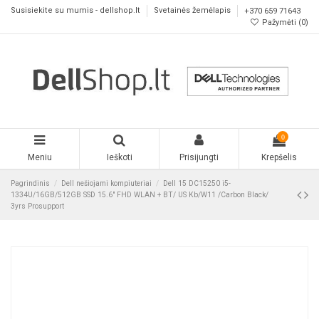
Susisiekite su mumis - dellshop.lt
Svetainės žemėlapis
+370 659 71643
Pažymėti (
0
)
0
Meniu
Ieškoti
Prisijungti
Krepšelis
Pagrindinis
Dell nešiojami kompiuteriai
Dell 15 DC15250 i5-
1334U/16GB/512GB SSD 15.6" FHD WLAN + BT/ US Kb/W11 /Carbon Black/
3yrs Prosupport