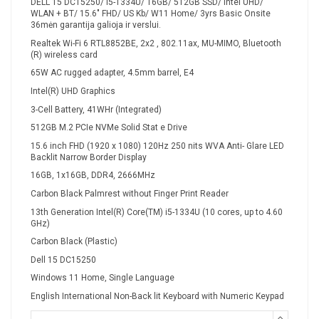
DELL 15 DC15250/ i5-1334U/ 16GB/ 512GB SSD/ Intel UHD/
WLAN + BT/ 15.6" FHD/ US Kb/ W11 Home/ 3yrs Basic Onsite
36mėn garantija galioja ir verslui.
Realtek Wi-Fi 6 RTL8852BE, 2x2 , 802.11ax, MU-MIMO, Bluetooth
(R) wireless card
65W AC rugged adapter, 4.5mm barrel, E4
Intel(R) UHD Graphics
3-Cell Battery, 41WHr (Integrated)
512GB M.2 PCIe NVMe Solid Stat e Drive
15.6 inch FHD (1920 x 1080) 120Hz 250 nits WVA Anti- Glare LED
Backlit Narrow Border Display
16GB, 1x16GB, DDR4, 2666MHz
Carbon Black Palmrest without Finger Print Reader
13th Generation Intel(R) Core(TM) i5-1334U (10 cores, up to 4.60
GHz)
Carbon Black (Plastic)
Dell 15 DC15250
Windows 11 Home, Single Language
English International Non-Back lit Keyboard with Numeric Keypad