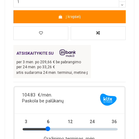
Į krepšelį
ATSISKAITYKITE SU
per
3
mėn. po
209,66
€ be pabrangimo
per 24 mėn. po
33,26
€
ai sutartis sudaroma 24 mėn. terminui, metinė palūkanų norma –
13,9
%, sutartie