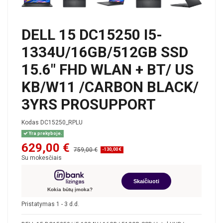
DELL 15 DC15250 I5-
1334U/16GB/512GB SSD
15.6" FHD WLAN + BT/ US
KB/W11 /CARBON BLACK/
3YRS PROSUPPORT
Kodas
DC15250_RPLU
Yra prekyboje.
629,00 €
759,00 €
-130,00 €
Su mokesčiais
Skaičiuoti
Kokia būtų įmoka?
Pristatymas 1 - 3 d.d.