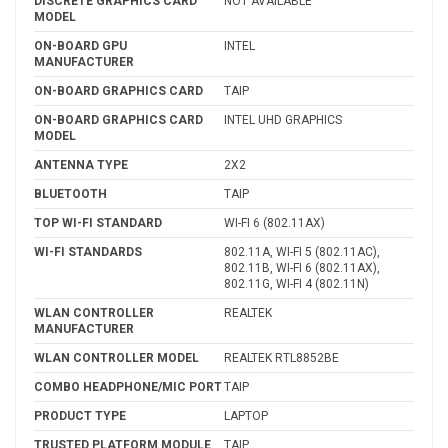
DISCRETE GRAPHICS CARD
NOT AVAILABLE
MODEL
ON-BOARD GPU
INTEL
MANUFACTURER
ON-BOARD GRAPHICS CARD
TAIP
ON-BOARD GRAPHICS CARD
INTEL UHD GRAPHICS
MODEL
ANTENNA TYPE
2X2
BLUETOOTH
TAIP
TOP WI-FI STANDARD
WI-FI 6 (802.11AX)
WI-FI STANDARDS
802.11A, WI-FI 5 (802.11AC),
802.11B, WI-FI 6 (802.11AX),
802.11G, WI-FI 4 (802.11N)
WLAN CONTROLLER
REALTEK
MANUFACTURER
WLAN CONTROLLER MODEL
REALTEK RTL8852BE
COMBO HEADPHONE/MIC PORT
TAIP
PRODUCT TYPE
LAPTOP
TRUSTED PLATFORM MODULE
TAIP