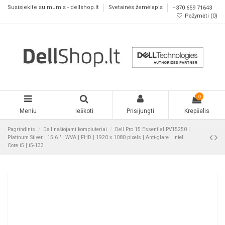
Susisiekite su mumis - dellshop.lt
Svetainės žemėlapis
+370 659 71643
Pažymėti (
0
)
0
Meniu
Ieškoti
Prisijungti
Krepšelis
Pagrindinis
Dell nešiojami kompiuteriai
Dell Pro 15 Essential PV15250 |
Platinum Silver | 15.6 " | WVA | FHD | 1920 x 1080 pixels | Anti-glare | Intel
Core i5 | i5-133