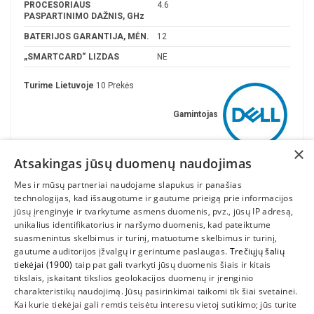
PROCESORIAUS
4.6
PASPARTINIMO DAŽNIS, GHz
BATERIJOS GARANTIJA, MĖN.
12
„SMARTCARD“ LIZDAS
NE
Turime Lietuvoje
10 Prekės
Gamintojas
×
Atsakingas jūsų duomenų naudojimas
Mes ir mūsų partneriai naudojame slapukus ir panašias
technologijas, kad išsaugotume ir gautume prieigą prie informacijos
jūsų įrenginyje ir tvarkytume asmens duomenis, pvz., jūsų IP adresą,
unikalius identifikatorius ir naršymo duomenis, kad pateiktume
suasmenintus skelbimus ir turinį, matuotume skelbimus ir turinį,
gautume auditorijos įžvalgų ir gerintume paslaugas.
Trečiųjų šalių
tiekėjai (1900)
taip pat gali tvarkyti jūsų duomenis šiais ir kitais
INFORMACIJA
tikslais, įskaitant tikslios geolokacijos duomenų ir įrenginio
charakteristikų naudojimą. Jūsų pasirinkimai taikomi tik šiai svetainei.
SUSIEKITE
Kai kurie tiekėjai gali remtis teisėtu interesu vietoj sutikimo; jūs turite