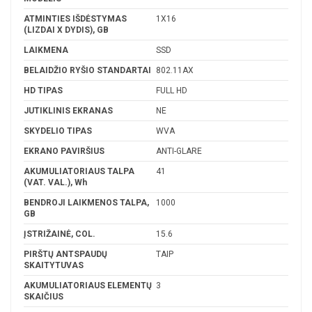
ATMINTIES IŠDĖSTYMAS
1X16
(LIZDAI X DYDIS), GB
LAIKMENA
SSD
BELAIDŽIO RYŠIO STANDARTAI
802.11AX
HD TIPAS
FULL HD
JUTIKLINIS EKRANAS
NE
SKYDELIO TIPAS
WVA
EKRANO PAVIRŠIUS
ANTI-GLARE
AKUMULIATORIAUS TALPA
41
(VAT. VAL.), Wh
BENDROJI LAIKMENOS TALPA,
1000
GB
ĮSTRIŽAINĖ, COL.
15.6
PIRŠTŲ ANTSPAUDŲ
TAIP
SKAITYTUVAS
AKUMULIATORIAUS ELEMENTŲ
3
SKAIČIUS