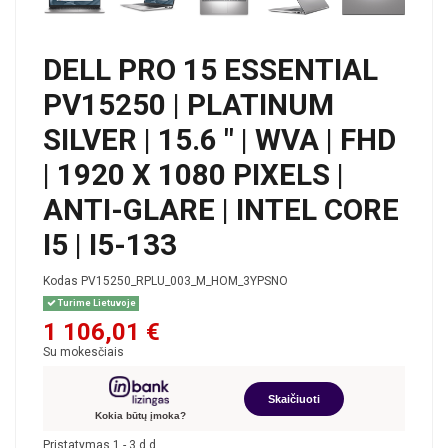
DELL PRO 15 ESSENTIAL
PV15250 | PLATINUM
SILVER | 15.6 " | WVA | FHD
| 1920 X 1080 PIXELS |
ANTI-GLARE | INTEL CORE
I5 | I5-133
Kodas
PV15250_RPLU_003_M_HOM_3YPSNO
Turime Lietuvoje
1 106,01 €
Su mokesčiais
Skaičiuoti
Kokia būtų įmoka?
Pristatymas 1 - 3 d.d.