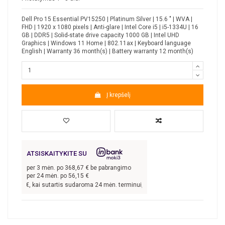
Dell Pro 15 Essential PV15250 | Platinum Silver | 15.6 " | WVA |
FHD | 1920 x 1080 pixels | Anti-glare | Intel Core i5 | i5-1334U | 16
GB | DDR5 | Solid-state drive capacity 1000 GB | Intel UHD
Graphics | Windows 11 Home | 802.11ax | Keyboard language
English | Warranty 36 month(s) | Battery warranty 12 month(s)
Į krepšelį
ATSISKAITYKITE SU
per
3
mėn. po
368,67
€ be pabrangimo
per 24 mėn. po
56,15
€
06,01
€, kai sutartis sudaroma 24 mėn. terminui, metinė palūkanų norma –
9,9
%,