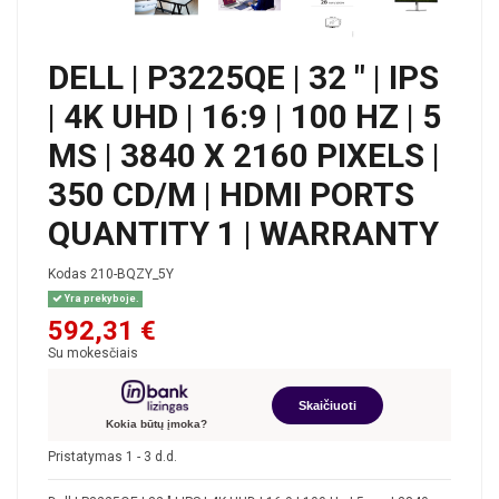
DELL | P3225QE | 32 " | IPS
| 4K UHD | 16:9 | 100 HZ | 5
MS | 3840 X 2160 PIXELS |
350 CD/M | HDMI PORTS
QUANTITY 1 | WARRANTY
Kodas
210-BQZY_5Y
Yra prekyboje.
592,31 €
Su mokesčiais
Skaičiuoti
Kokia būtų įmoka?
Pristatymas 1 - 3 d.d.