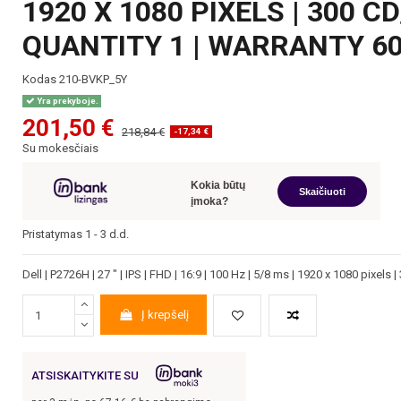
1920 X 1080 PIXELS | 300 C
QUANTITY 1 | WARRANTY 6
Kodas
210-BVKP_5Y
Yra prekyboje.
201,50 €
218,84 €
-17,34 €
Su mokesčiais
Kokia būtų
Skaičiuoti
įmoka?
Pristatymas 1 - 3 d.d.
Dell | P2726H | 27 " | IPS | FHD | 16:9 | 100 Hz | 5/8 ms | 1920 x 1080 pixel
Į krepšelį
ATSISKAITYKITE SU