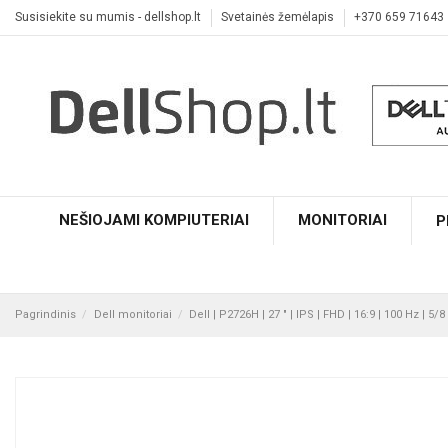
Susisiekite su mumis - dellshop.lt
Svetainės žemėlapis
+370 659 71643
NEŠIOJAMI KOMPIUTERIAI
MONITORIAI
P
Pagrindinis
Dell monitoriai
Dell | P2726H | 27 " | IPS | FHD | 16:9 | 100 Hz | 5