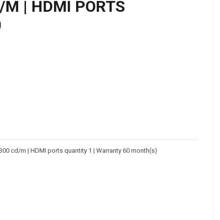
D/M | HDMI PORTS
0
s | 300 cd/m | HDMI ports quantity 1 | Warranty 60 month(s)