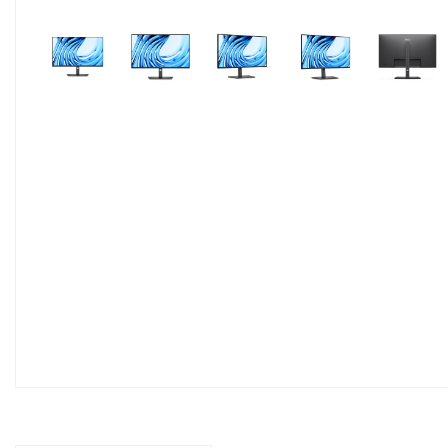
Pavyzdžiui, skolinantis
300,00
€, kai sutartis