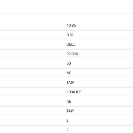
10.86
8.52
DELL
P2726H
60
NE
TAIP
100X100
NE
TAIP
2
1