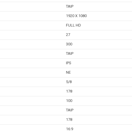
TAIP
1920 X 1080
FULL HD
27
300
TAIP
IPS
NE
5/8
178
100
TAIP
178
16:9