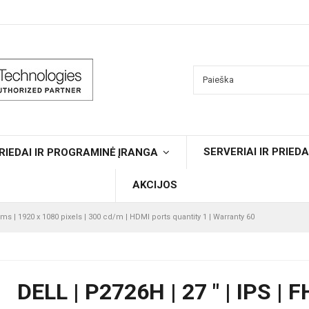
SERVERIAI IR PRIEDA
RIEDAI IR PROGRAMINĖ ĮRANGA
AKCIJOS
/8 ms | 1920 x 1080 pixels | 300 cd/m | HDMI ports quantity 1 | Warranty 60
DELL | P2726H | 27 " | IPS | F