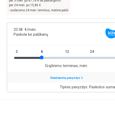
per
3
mėn. po
67,16
€ be pabrangimo
per 24 mėn. po
15,86
€
 sudaroma 24 mėn. terminui, metinė palūkanų norma –
13,9
%, sutarties sudarymo 