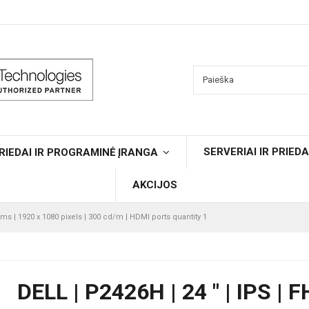
SERVERIAI IR PRIEDA
RIEDAI IR PROGRAMINĖ ĮRANGA
AKCIJOS
/8 ms | 1920 x 1080 pixels | 300 cd/m | HDMI ports quantity 1
DELL | P2426H | 24 " | IPS | F