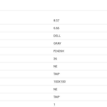
8.57
6.66
DELL
GRAY
P2426H
36
NE
TAIP
100X100
NE
TAIP
1