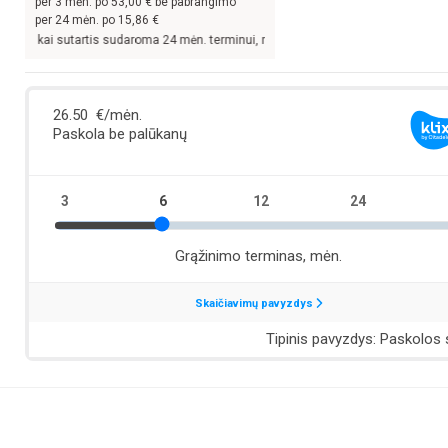
per
3
mėn. po
53,00
€ be pabrangimo
per 24 mėn. po
15,86
€
kai sutartis sudaroma 24 mėn. terminui, metinė palūkanų norma –
13,9
%, sutarti