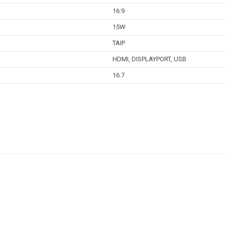
16:9
15W
TAIP
HDMI, DISPLAYPORT, USB
16.7