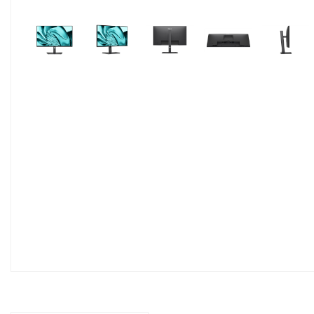
Pavyzdžiui, skolinantis
300,00
€, 