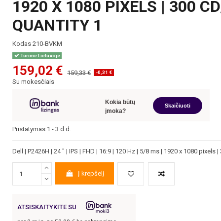
1920 X 1080 PIXELS | 300 C
QUANTITY 1
Kodas
210-BVKM
Turime Lietuvoje
159,02 €
159,33 €
-0,31 €
Su mokesčiais
Kokia būtų
Skaičiuoti
įmoka?
Pristatymas 1 - 3 d.d.
Dell | P2426H | 24 " | IPS | FHD | 16:9 | 120 Hz | 5/8 ms | 1920 x 1080 pixels
Į krepšelį
ATSISKAITYKITE SU