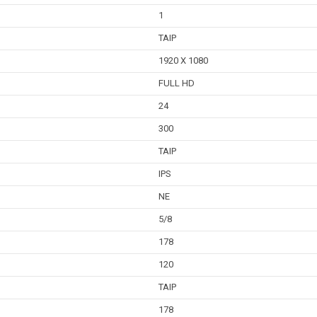
1
TAIP
1920 X 1080
FULL HD
24
300
TAIP
IPS
NE
5/8
178
120
TAIP
178