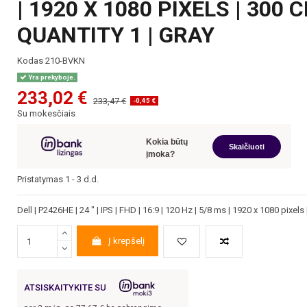
| 1920 X 1080 PIXELS | 300
QUANTITY 1 | GRAY
Kodas
210-BVKN
Yra prekyboje.
233,02 €
233,47 €
-0,45 €
Su mokesčiais
Kokia būtų
Skaičiuoti
įmoka?
Pristatymas 1 - 3 d.d.
Dell | P2426HE | 24 " | IPS | FHD | 16:9 | 120 Hz | 5/8 ms | 1920 x 1080 pixel
Į krepšelį
ATSISKAITYKITE SU