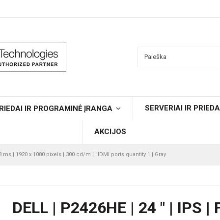
SERVERIAI IR PRIEDA
RIEDAI IR PROGRAMINĖ ĮRANGA
AKCIJOS
5/8 ms | 1920 x 1080 pixels | 300 cd/m | HDMI ports quantity 1 | Gray
DELL | P2426HE | 24 " | IPS |