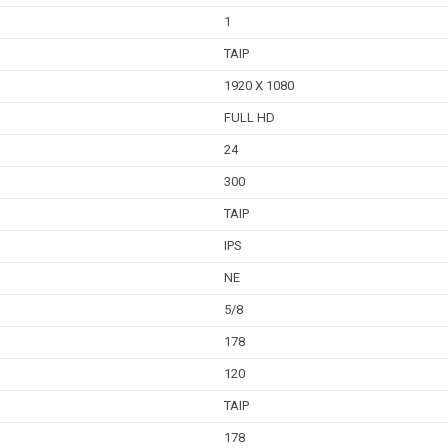
1
TAIP
1920 X 1080
FULL HD
24
300
TAIP
IPS
NE
5/8
178
120
TAIP
178