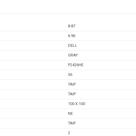
8.87
6.96
DELL
GRAY
P2426HE
36
TAIP
TAIP
100 X 100
NE
TAIP
2