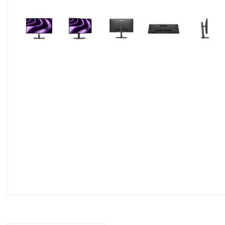
Pavyzdžiui, skolinantis
300,00
€, kai sut