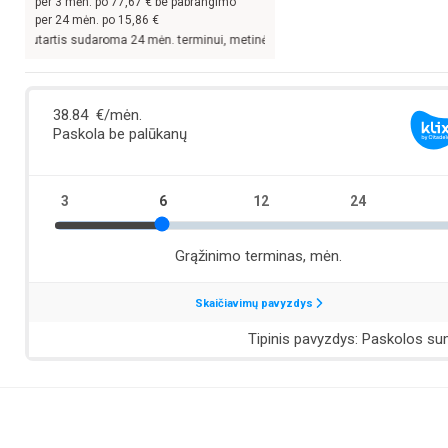
per
3
mėn. po
77,67
€ be pabrangimo
per 24 mėn. po
15,86
€
artis sudaroma 24 mėn. terminui, metinė palūkanų norma –
13,9
%, sutarties suda