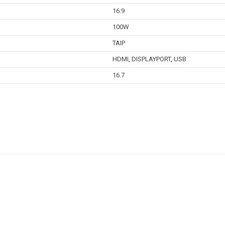
16:9
100W
TAIP
HDMI, DISPLAYPORT, USB
16.7