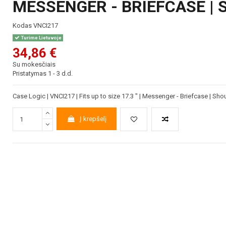
MESSENGER - BRIEFCASE | 
Kodas
VNCI217
Turime Lietuvoje
34,86 €
Su mokesčiais
Pristatymas 1 - 3 d.d.
Case Logic | VNCI217 | Fits up to size 17.3 " | Messenger - Briefcase | Shou
Į krepšelį