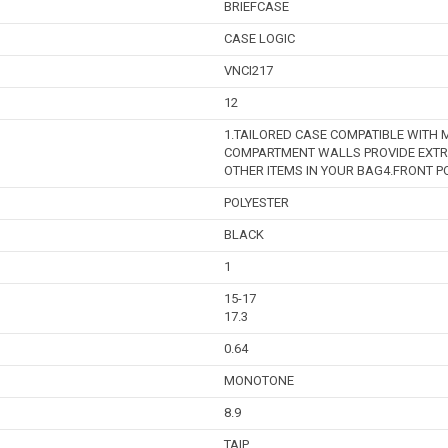
BRIEFCASE
CASE LOGIC
VNCI217
12
1.TAILORED CASE COMPATIBLE WITH 
COMPARTMENT WALLS PROVIDE EXTR
OTHER ITEMS IN YOUR BAG4.FRONT P
POLYESTER
BLACK
1
15-17
17.3
0.64
MONOTONE
8.9
TAIP