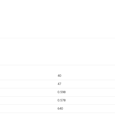
40
47
0.598
0.578
640