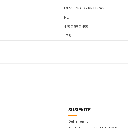
MESSENGER - BRIEFCASE
NE
470 X 89 X 400
17.3
SUSIEKITE
Dellshop.lt