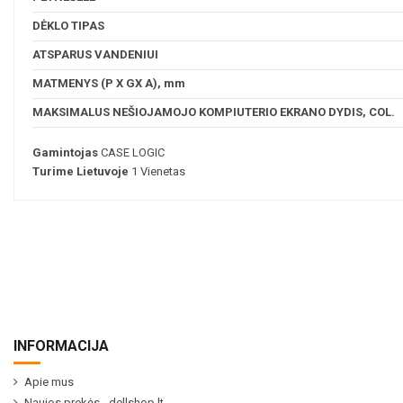
DĖKLO TIPAS
ATSPARUS VANDENIUI
MATMENYS (P X GX A), mm
MAKSIMALUS NEŠIOJAMOJO KOMPIUTERIO EKRANO DYDIS, COL.
Gamintojas
CASE LOGIC
Turime Lietuvoje
1 Vienetas
INFORMACIJA
Apie mus
Naujos prekės - dellshop.lt