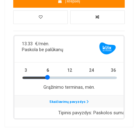
Į krepšelį