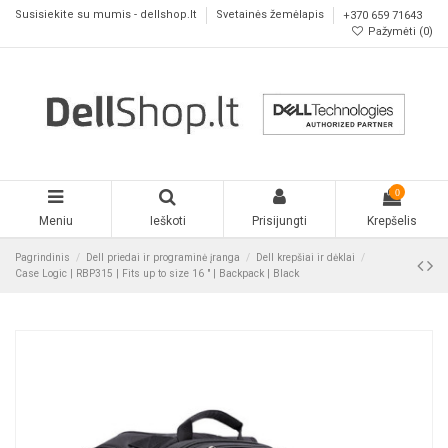
Susisiekite su mumis - dellshop.lt
Svetainės žemėlapis
+370 659 71643
Pažymėti (
0
)
0
Meniu
Ieškoti
Prisijungti
Krepšelis
Pagrindinis
Dell priedai ir programinė įranga
Dell krepšiai ir dėklai
Case Logic | RBP315 | Fits up to size 16 " | Backpack | Black