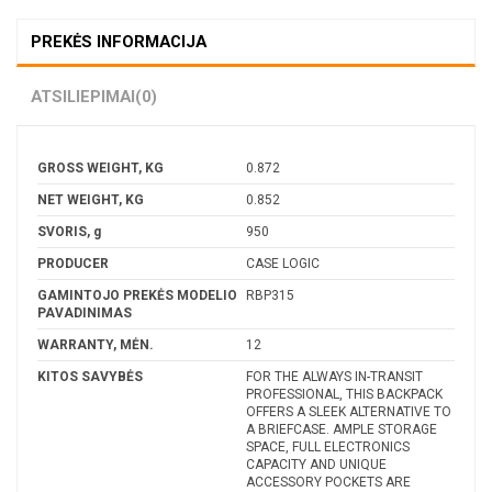
PREKĖS INFORMACIJA
ATSILIEPIMAI
(0)
GROSS WEIGHT, KG
0.872
NET WEIGHT, KG
0.852
SVORIS, g
950
PRODUCER
CASE LOGIC
GAMINTOJO PREKĖS MODELIO
RBP315
PAVADINIMAS
WARRANTY, MĖN.
12
KITOS SAVYBĖS
FOR THE ALWAYS IN-TRANSIT
PROFESSIONAL, THIS BACKPACK
OFFERS A SLEEK ALTERNATIVE TO
A BRIEFCASE. AMPLE STORAGE
SPACE, FULL ELECTRONICS
CAPACITY AND UNIQUE
ACCESSORY POCKETS ARE