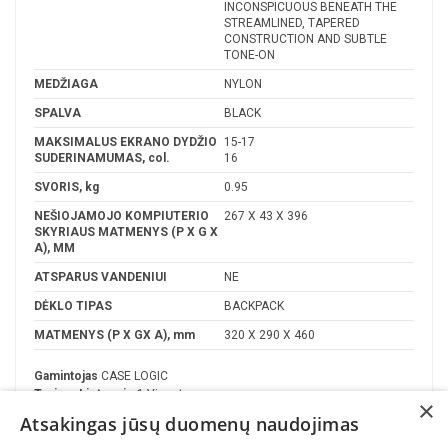
INCONSPICUOUS BENEATH THE
STREAMLINED, TAPERED
CONSTRUCTION AND SUBTLE
TONE-ON
MEDŽIAGA
NYLON
SPALVA
BLACK
MAKSIMALUS EKRANO DYDŽIO
15-17
SUDERINAMUMAS, col.
16
SVORIS, kg
0.95
NEŠIOJAMOJO KOMPIUTERIO
267 X 43 X 396
SKYRIAUS MATMENYS (P X G X
A), MM
ATSPARUS VANDENIUI
NE
DĖKLO TIPAS
BACKPACK
MATMENYS (P X GX A), mm
320 X 290 X 460
Gamintojas
CASE LOGIC
Turime Lietuvoje
1 Vienetas
×
Atsakingas jūsų duomenų naudojimas