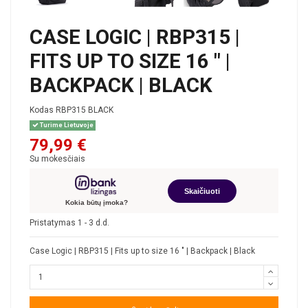
CASE LOGIC | RBP315 |
FITS UP TO SIZE 16 " |
BACKPACK | BLACK
Kodas
RBP315 BLACK
Turime Lietuvoje
79,99 €
Su mokesčiais
Skaičiuoti
Kokia būtų įmoka?
Pristatymas 1 - 3 d.d.
Case Logic | RBP315 | Fits up to size 16 " | Backpack | Black