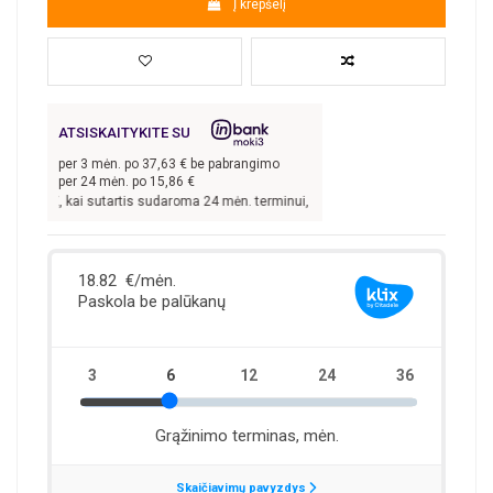
Į krepšelį
ATSISKAITYKITE SU
per
3
mėn. po
37,63
€ be pabrangimo
per 24 mėn. po
15,86
€
00,00
€, kai sutartis sudaroma 24 mėn. terminui, metinė palūkanų norma –
13,9
%,