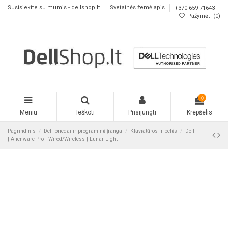
Susisiekite su mumis - dellshop.lt
Svetainės žemėlapis
+370 659 71643
Pažymėti (
0
)
0
Meniu
Ieškoti
Prisijungti
Krepšelis
Pagrindinis
Dell priedai ir programinė įranga
Klaviatūros ir pelės
Dell
| Alienware Pro | Wired/Wireless | Lunar Light