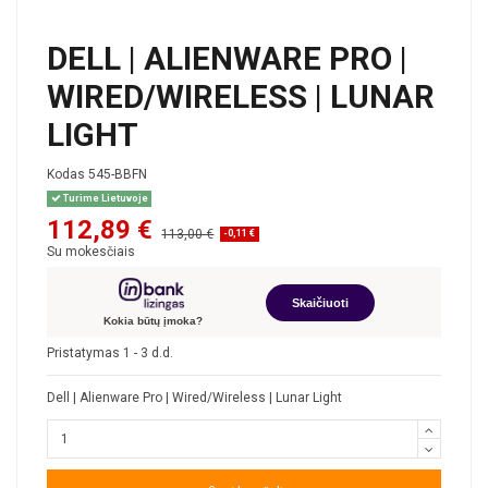
DELL | ALIENWARE PRO |
WIRED/WIRELESS | LUNAR
LIGHT
Kodas
545-BBFN
Turime Lietuvoje
112,89 €
113,00 €
-0,11 €
Su mokesčiais
Skaičiuoti
Kokia būtų įmoka?
Pristatymas 1 - 3 d.d.
Dell | Alienware Pro | Wired/Wireless | Lunar Light