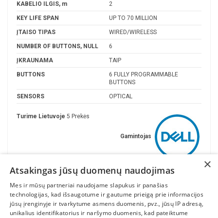
KABELIO ILGIS, m
2
KEY LIFE SPAN
UP TO 70 MILLION
ĮTAISO TIPAS
WIRED/WIRELESS
NUMBER OF BUTTONS, NULL
6
ĮKRAUNAMA
TAIP
BUTTONS
6 FULLY PROGRAMMABLE
BUTTONS
SENSORS
OPTICAL
Turime Lietuvoje
5 Prekės
Gamintojas
×
Atsakingas jūsų duomenų naudojimas
Mes ir mūsų partneriai naudojame slapukus ir panašias
technologijas, kad išsaugotume ir gautume prieigą prie informacijos
jūsų įrenginyje ir tvarkytume asmens duomenis, pvz., jūsų IP adresą,
unikalius identifikatorius ir naršymo duomenis, kad pateiktume