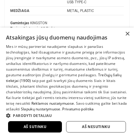
USB TYPE-C
MEDŽIAGA
METAL, PLASTIC
Gamintojas
KINGSTON
Turime Lietuvoje
10 Prekės
×
Atsakingas jūsų duomenų naudojimas
Mes ir mūsų partneriai naudojame slapukus ir panašias
technologijas, kad išsaugotume ir gautume prieigą prie informacijos
jūsų įrenginyje ir tvarkytume asmens duomenis, pvz., jūsų IP adresą,
unikalius identifikatorius ir naršymo duomenis, kad pateiktume
suasmenintus skelbimus ir turinį, matuotume skelbimus ir turinį,
gautume auditorijos įžvalgų ir gerintume paslaugas.
Trečiųjų šalių
tiekėjai (1900)
taip pat gali tvarkyti jūsų duomenis šiais ir kitais
INFORMACIJA
tikslais, įskaitant tikslios geolokacijos duomenų ir įrenginio
charakteristikų naudojimą. Jūsų pasirinkimai taikomi tik šiai svetainei.
SUSIEKITE
Kai kurie tiekėjai gali remtis teisėtu interesu vietoj sutikimo; jūs turite
teisę nesutikti
Reklamos nustatymuose
. Savo sutikimą galite bet kada
atšaukti
Slapukų nustatymuose
.
Privatumo politika
PARODYTI DETALIAU
AŠ SUTINKU
AŠ NESUTINKU
2022 UAB "Sedum kompiuteriai" |
www.DellShop.lt