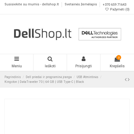
Susisiekite su mumis - dellshop.lt
Svetainės žemėlapis
+370 659 71643
Pažymėti (
0
)
0
Meniu
Ieškoti
Prisijungti
Krepšelis
Pagrindinis
Dell priedai ir programinė įranga
USB Atmintinės
Kingston | DataTraveler 70 | 64 GB | USB Type-C | Black