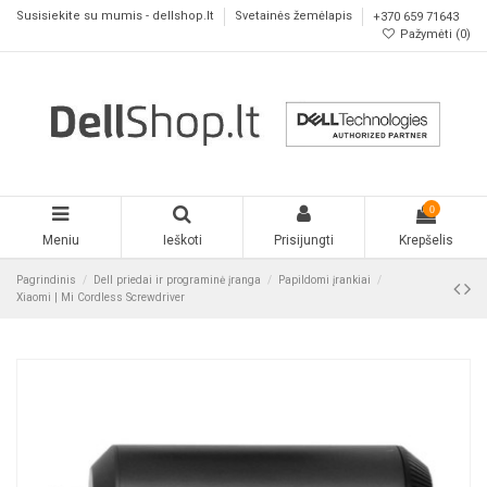
Susisiekite su mumis - dellshop.lt
Svetainės žemėlapis
+370 659 71643
Pažymėti (
0
)
0
Meniu
Ieškoti
Prisijungti
Krepšelis
Pagrindinis
Dell priedai ir programinė įranga
Papildomi įrankiai
Xiaomi | Mi Cordless Screwdriver