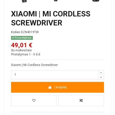
XIAOMI | MI CORDLESS
SCREWDRIVER
Kodas
DZN4019TW
Yra prekyboje.
49,01 €
Su mokesčiais
Pristatymas 1 - 3 d.d.
Xiaomi | Mi Cordless Screwdriver
Į krepšelį