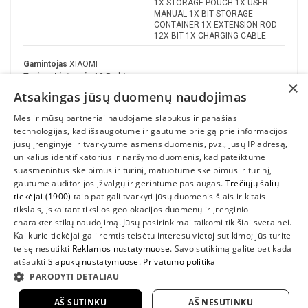
1X STORAGE POUCH 1X USER
MANUAL 1X BIT STORAGE
CONTAINER 1X EXTENSION ROD
12X BIT 1X CHARGING CABLE
Gamintojas
XIAOMI
Turime Lietuvoje
10 Prekės
×
Atsakingas jūsų duomenų naudojimas
Mes ir mūsų partneriai naudojame slapukus ir panašias
technologijas, kad išsaugotume ir gautume prieigą prie informacijos
jūsų įrenginyje ir tvarkytume asmens duomenis, pvz., jūsų IP adresą,
unikalius identifikatorius ir naršymo duomenis, kad pateiktume
suasmenintus skelbimus ir turinį, matuotume skelbimus ir turinį,
gautume auditorijos įžvalgų ir gerintume paslaugas.
Trečiųjų šalių
tiekėjai (1900)
taip pat gali tvarkyti jūsų duomenis šiais ir kitais
INFORMACIJA
tikslais, įskaitant tikslios geolokacijos duomenų ir įrenginio
charakteristikų naudojimą. Jūsų pasirinkimai taikomi tik šiai svetainei.
SUSIEKITE
Kai kurie tiekėjai gali remtis teisėtu interesu vietoj sutikimo; jūs turite
teisę nesutikti
Reklamos nustatymuose
. Savo sutikimą galite bet kada
atšaukti
Slapukų nustatymuose
.
Privatumo politika
PARODYTI DETALIAU
AŠ SUTINKU
AŠ NESUTINKU