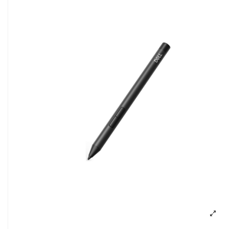
Pavyzdžiui, skolinantis
300,00
€,