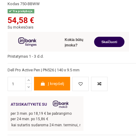
Kodas
750-BBWW
Yra prekyboje.
54,58 €
Su mokesčiais
Kokia būtų
Skaičiuoti
įmoka?
Pristatymas 1 - 3 d.d.
Dell Pro Active Pen | PN526 | 140 x 9.5 mm
Į krepšelį
ATSISKAITYKITE SU
per
3
mėn. po
18,19
€ be pabrangimo
per 24 mėn. po
15,86
€
 kai sutartis sudaroma 24 mėn. terminui, metinė palūkanų norma –
13,9
%, sutar