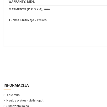
WARRANTY, MĖN.
MATMENYS (P X G X A), mm
Turime Lietuvoje
2 Prekės
INFORMACIJA
Apie mus
Naujos prekės - dellshop.lt
Sumažinta kaina